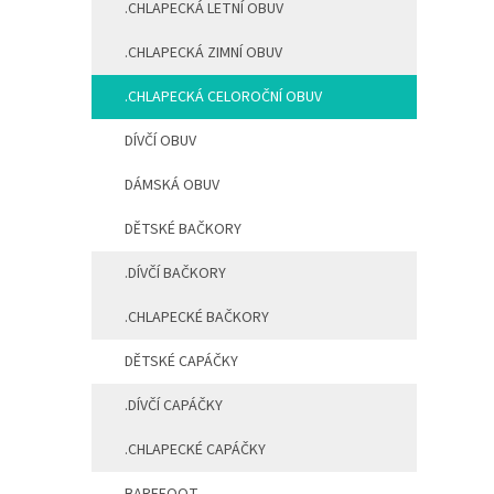
.CHLAPECKÁ LETNÍ OBUV
n
í
.CHLAPECKÁ ZIMNÍ OBUV
p
a
.CHLAPECKÁ CELOROČNÍ OBUV
n
e
DÍVČÍ OBUV
l
DÁMSKÁ OBUV
DĚTSKÉ BAČKORY
.DÍVČÍ BAČKORY
.CHLAPECKÉ BAČKORY
DĚTSKÉ CAPÁČKY
.DÍVČÍ CAPÁČKY
.CHLAPECKÉ CAPÁČKY