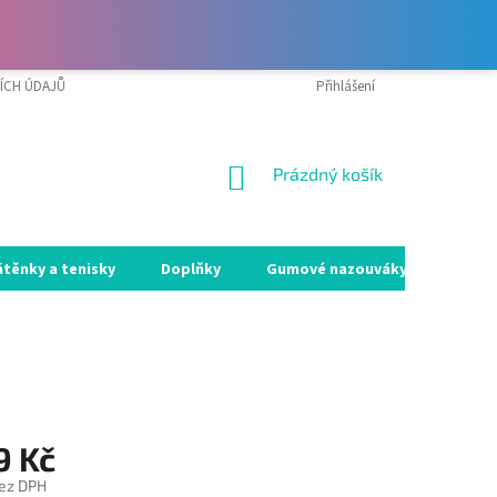
ÍCH ÚDAJŮ
VRÁCENÍ ZBOŽÍ A REKLAMACE
Přihlášení
MOJE OBJEDNÁVKA
NÁKUPNÍ
Prázdný košík
KOŠÍK
átěnky a tenisky
Doplňky
Gumové nazouváky
Holín
9 Kč
ez DPH