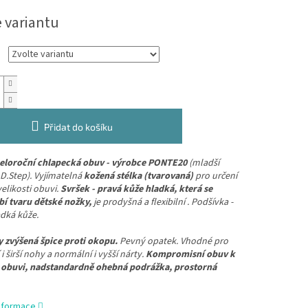
e variantu
Přidat do košíku
eloroční chlapecká obuv - výrobce PONTE20
(mladší
D.Step). Vyjímatelná
kožená stélka (tvarovaná)
pro určení
elikosti obuvi.
Svršek - pravá kůže hladká, která se
bí tvaru dětské nožky,
je prodyšná a flexibilní . Podšívka -
dká kůže.
y zvýšená špice proti okopu.
Pevný opatek.
Vhodné pro
i širší nohy a normální i vyšší nárty.
Kompromisní obuv k
 obuvi, nadstandardně ohebná podrážka, prostorná
informace