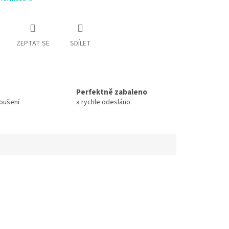
ZEPTAT SE
SDÍLET
Perfektně zabaleno
koušení
a rychle odesláno