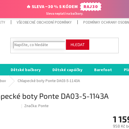
🔥 SLEVA −30 % S KÓDEM
RAJ30
Sleva neplatí na bačkory.
KTY
VŠEOBECNÉ OBCHODNÍ PODMÍNKY
PODMÍNKY OCHRANY OSOBN
HLEDAT
Dětské bačkory
Dětské capáčky
Barefoot
Pl
obuv
Chlapecké boty Ponte DA03-5-1143A
apecké boty Ponte DA03-5-1143A
Značka:
Ponte
ODE:RAJ30:30:%
1 15
958 Kč b