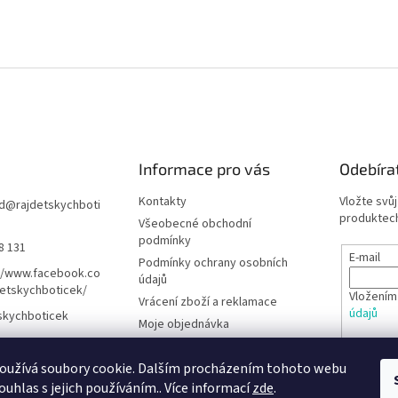
Informace pro vás
Odebíra
Kontakty
Vložte svů
d
@
rajdetskychboti
produktech
Všeobecné obchodní
podmínky
8 131
E-mail
Podmínky ochrany osobních
//www.facebook.co
údajů
etskychboticek/
Vložením
Vrácení zboží a reklamace
údajů
skychboticek
Moje objednávka
Rady pro rodiče
PŘIHL
oužívá soubory cookie. Dalším procházením tohoto webu
Barefoot obuv - Poradna
ouhlas s jejich používáním.. Více informací
zde
.