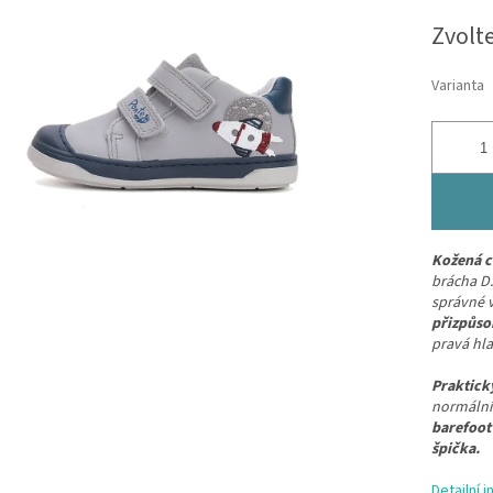
Měrná
Zvolt
cena:
Varianta
Kožená c
brácha D.
správné v
přizpůso
pravá hla
Praktick
normální 
barefoot
špička.
Detailní 