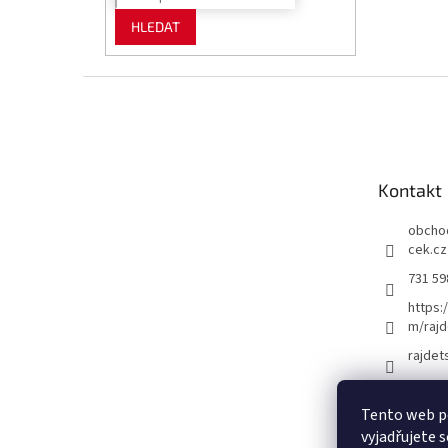
HLEDAT
Z
á
p
a
t
Kontakt
í
obcho
cek.cz
731 59
https:
m/rajd
rajdet
Tento web p
vyjadřujete s