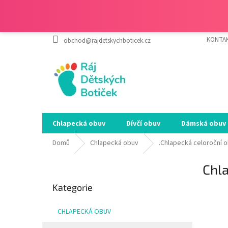
Přejít
KONTA
obchod@rajdetskychboticek.cz
na
obsah
Chlapecká obuv
Dívčí obuv
Dámská obuv
Domů
Chlapecká obuv
.Chlapecká celoroční 
P
Chl
o
Přeskočit
s
Kategorie
kategorie
SALEC
t
r
CHLAPECKÁ OBUV
a
n