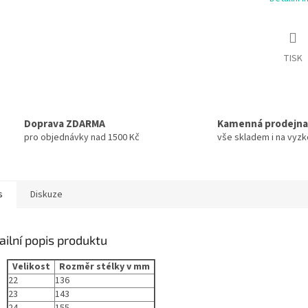
TISK
Doprava ZDARMA
Kamenná prodejna
pro objednávky nad 1500 Kč
vše skladem i na vyz
s
Diskuze
ailní popis produktu
Velikost
Rozměr stélky v mm
22
136
23
143