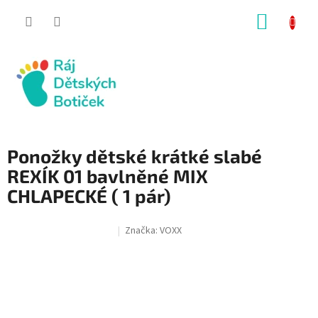
Přejít
NÁKUP
na
obsah
KOŠÍK
Ponožky dětské krátké slabé
REXÍK 01 bavlněné MIX
CHLAPECKÉ ( 1 pár)
Značka:
VOXX
SALECODE:RAJ30:30:%