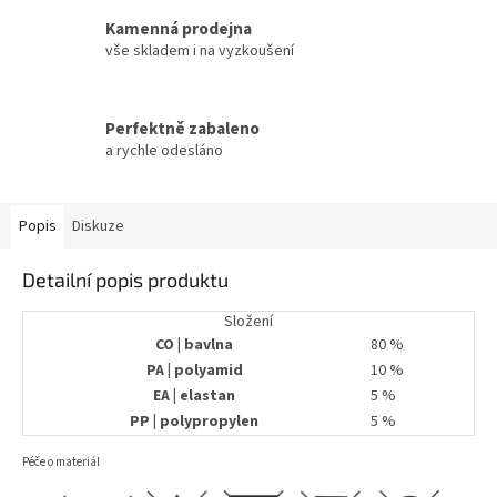
Kamenná prodejna
vše skladem i na vyzkoušení
Perfektně zabaleno
a rychle odesláno
Popis
Diskuze
Detailní popis produktu
Složení
CO | bavlna
80 %
PA | polyamid
10 %
EA | elastan
5 %
PP | polypropylen
5 %
Péče o materiál