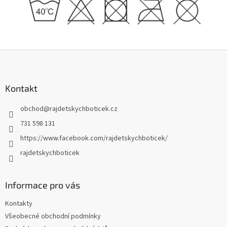
Z
á
p
a
Kontakt
t
obchod
@
rajdetskychboticek.cz
í
731 598 131
https://www.facebook.com/rajdetskychboticek/
rajdetskychboticek
Informace pro vás
Kontakty
Všeobecné obchodní podmínky