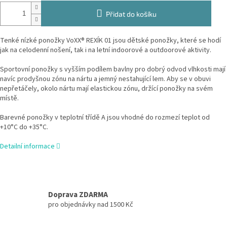
Přidat do košíku
Tenké nízké ponožky VoXX® REXÍK 01 jsou dětské ponožky, které se hodí
jak na celodenní nošení, tak i na letní indoorové a outdoorové aktivity.
Sportovní ponožky s vyšším podílem bavlny pro dobrý odvod vlhkosti mají
navíc prodyšnou zónu na nártu a jemný nestahující lem. Aby se v obuvi
nepřetáčely, okolo nártu mají elastickou zónu, držící ponožky na svém
místě.
Barevné ponožky v teplotní třídě A jsou vhodné do rozmezí teplot od
+10°C do +35°C.
Detailní informace
Doprava ZDARMA
pro objednávky nad 1500 Kč