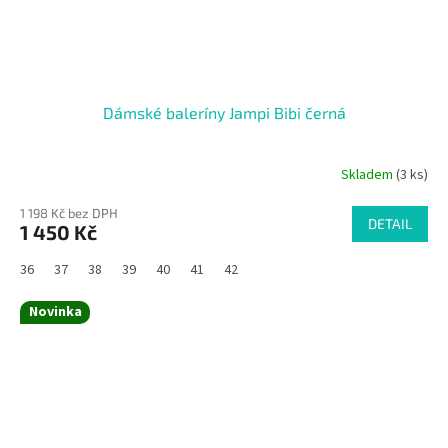
Dámské baleríny Jampi Bibi černá
Skladem
(3 ks)
1 198 Kč bez DPH
DETAIL
1 450 Kč
36
37
38
39
40
41
42
Novinka