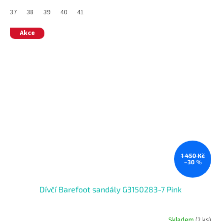
37
38
39
40
41
Akce
1 450 Kč
–30 %
Dívčí Barefoot sandály G3150283-7 Pink
Skladem
(2 ks)