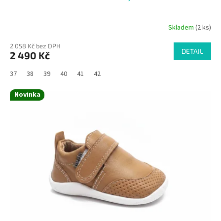
Skladem
(2 ks)
2 058 Kč bez DPH
DETAIL
2 490 Kč
37
38
39
40
41
42
Novinka