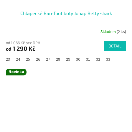
Chlapecké Barefoot boty Jonap Betty shark
Skladem
(2 ks)
od 1 066 Kč bez DPH
DETAIL
1 290 Kč
od
23
24
25
26
27
28
29
30
31
32
33
Novinka