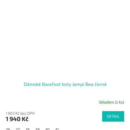
Dámské Barefoot boty Jampi Bea černá
Skladem
(1 ks)
1 603 Kč bez DPH
DETAIL
1 940 Kč
36
37
38
39
40
41