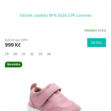
Dětské capáčky BFN 2026/CPK Caramel
Skladem
(2 ks)
826 Kč bez DPH
DETAIL
999 Kč
19
20
21
22
23
24
Novinka