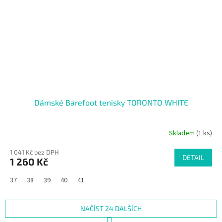
Dámské Barefoot tenisky TORONTO WHITE
Skladem
(1 ks)
1 041 Kč bez DPH
DETAIL
1 260 Kč
37
38
39
40
41
NAČÍST 24 DALŠÍCH
S