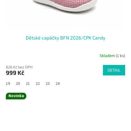
Dětské capáčky BFN 2026/CPK Candy
Skladem
(1 ks)
826 Kč bez DPH
DETAIL
999 Kč
19
20
21
22
23
24
Novinka