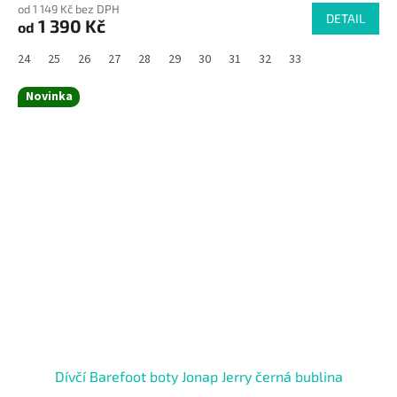
od 1 149 Kč bez DPH
DETAIL
1 390 Kč
od
24
25
26
27
28
29
30
31
32
33
Novinka
Dívčí Barefoot boty Jonap Jerry černá bublina