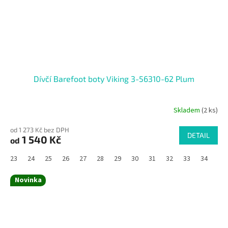
Dívčí Barefoot boty Viking 3-56310-62 Plum
Skladem
(2 ks)
od 1 273 Kč bez DPH
DETAIL
1 540 Kč
od
23
24
25
26
27
28
29
30
31
32
33
34
35
Novinka