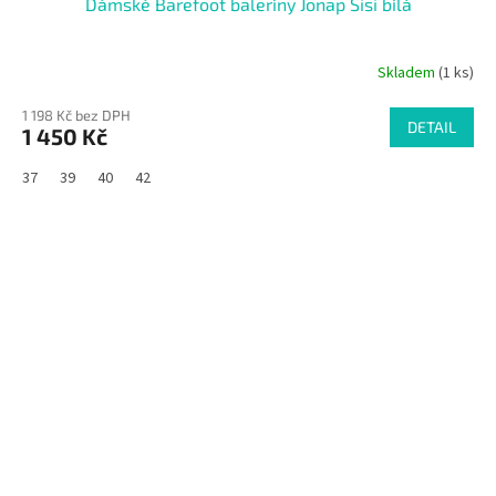
Dámské Barefoot baleríny Jonap Sisi bílá
Skladem
(1 ks)
1 198 Kč bez DPH
DETAIL
1 450 Kč
37
39
40
42