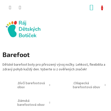
Přejít
NÁKUP
na
obsah
KOŠÍK
Barefoot
Dětské barefoot boty pro přirozený vývoj nožky. Lehkost, flexibilita a
zdravý pohyb každý den. Vyberte si z ověřených značek!
.Dívčí barefootová
.Chlapecká
obuv
barefootová obuv
.Dámská
barefootová obuv