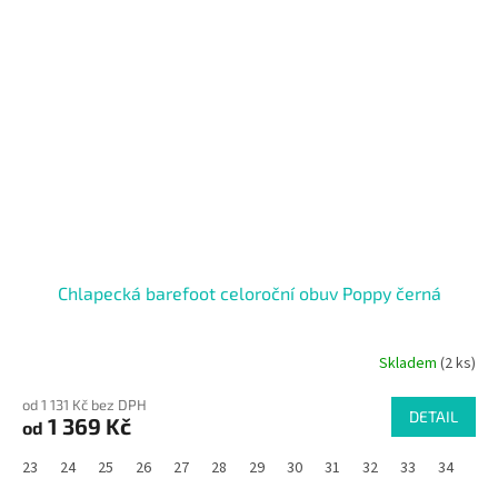
Chlapecká barefoot celoroční obuv Poppy černá
Skladem
(2 ks)
od 1 131 Kč bez DPH
DETAIL
1 369 Kč
od
23
24
25
26
27
28
29
30
31
32
33
34
35