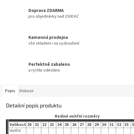
Doprava ZDARMA
pro objednávky nad 1500 Kč
Kamenná prodejna
vše skladem i na vyzkoušení
Perfektně zabaleno
a rychle odesláno
Popis
Diskuze
Detailní popis produktu
Reálné vnitřní rozměry
Velikost
20
21
22
23
24
25
26
27
28
29
30
31
32
33
3
Vnitřní