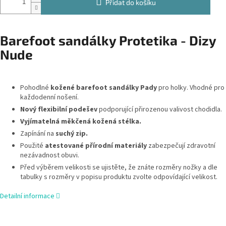
Přidat do košíku
Barefoot sandálky Protetika - Dizy
Nude
Pohodlné
kožené barefoot sandálky Pady
pro holky. Vhodné pro
každodenní nošení.
Nový flexibilní podešev
podporující přirozenou valivost chodidla.
Vyjímatelná měkčená kožená stélka.
Zapínání na
suchý zip.
Použité
atestované přírodní materiály
zabezpečují zdravotní
nezávadnost obuvi.
Před výběrem velikosti se ujistěte, že znáte rozměry nožky a dle
tabulky s rozměry v popisu produktu zvolte odpovídající velikost.
Detailní informace