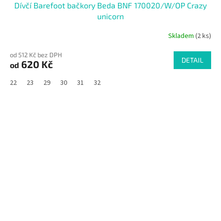
Dívčí Barefoot bačkory Beda BNF 170020/W/OP Crazy
unicorn
Skladem
(2 ks)
od 512 Kč bez DPH
DETAIL
620 Kč
od
22
23
29
30
31
32