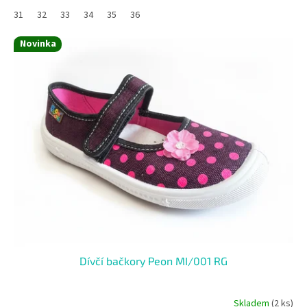
31
32
33
34
35
36
Novinka
Dívčí bačkory Peon MI/001 RG
Skladem
(2 ks)