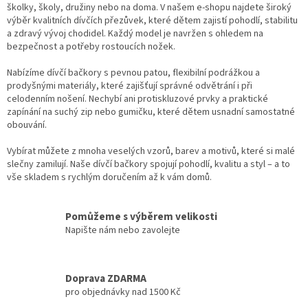
á
školky, školy, družiny nebo na doma. V našem e-shopu najdete široký
c
n
výběr kvalitních dívčích přezůvek, které dětem zajistí pohodlí, stabilitu
í
í
a zdravý vývoj chodidel. Každý model je navržen s ohledem na
p
bezpečnost a potřeby rostoucích nožek.
r
v
Nabízíme dívčí bačkory s pevnou patou, flexibilní podrážkou a
k
prodyšnými materiály, které zajišťují správné odvětrání i při
y
celodenním nošení. Nechybí ani protiskluzové prvky a praktické
v
zapínání na suchý zip nebo gumičku, které dětem usnadní samostatné
ý
obouvání.
p
i
Vybírat můžete z mnoha veselých vzorů, barev a motivů, které si malé
s
slečny zamilují. Naše dívčí bačkory spojují pohodlí, kvalitu a styl – a to
u
vše skladem s rychlým doručením až k vám domů.
Pomůžeme s výběrem velikosti
Napište nám nebo zavolejte
Doprava ZDARMA
pro objednávky nad 1500 Kč