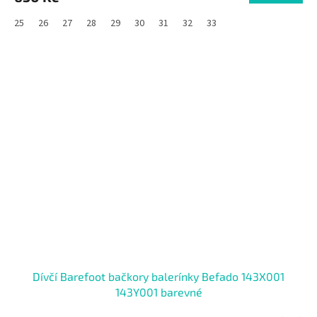
25
26
27
28
29
30
31
32
33
Dívčí Barefoot bačkory balerínky Befado 143X001
143Y001 barevné