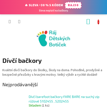
🔥 SLEVA −30 % S KÓDEM
RAJ30
Sleva neplatí na bačkory.
Přejít
NÁKUP
na
obsah
KOŠÍK
Dívčí bačkory
Kvalitní dívčí bačkory do školky, školy na doma. Pohodlné, prodyšné a
bezpečné přezůvky s hravými motivy. Velký výběr a rychlé dodání!
Nejprodávanější
Dívčí barefoot bačkory FARE BARE na suchý zip
růžové 5102455 , 5202455
Skladem
(1 ks)