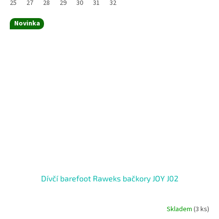
25
27
28
29
30
31
32
Novinka
Dívčí barefoot Raweks bačkory JOY J02
Skladem
(3 ks)