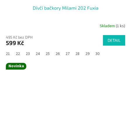
Dívčí bačkory Milami 202 Fuxia
Skladem
(1 ks)
495 Kč bez DPH
DETAIL
599 Kč
21
22
23
24
25
26
27
28
29
30
Novinka