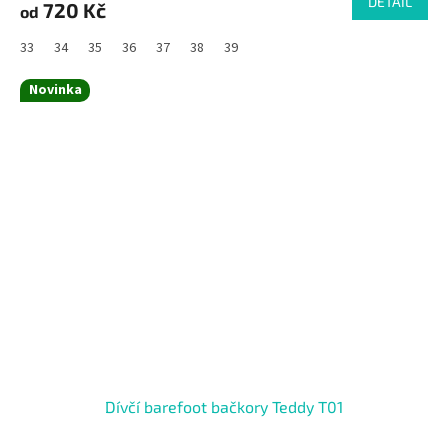
DETAIL
720 Kč
od
33
34
35
36
37
38
39
Novinka
Dívčí barefoot bačkory Teddy T01