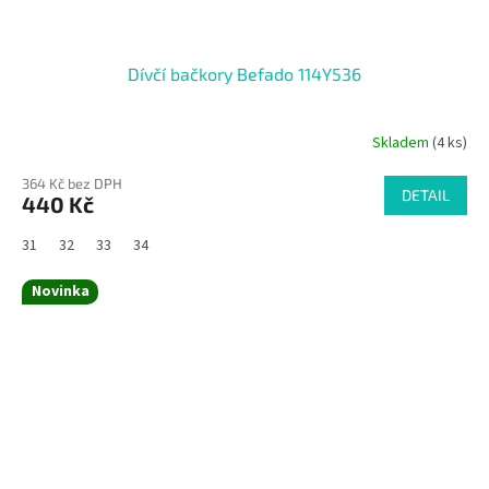
Dívčí bačkory Befado 114Y536
Skladem
(4 ks)
364 Kč bez DPH
DETAIL
440 Kč
31
32
33
34
Novinka