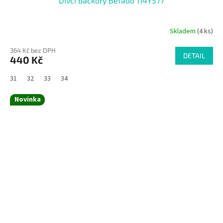
Dívčí bačkory Befado 114Y577
Skladem
(4 ks)
364 Kč bez DPH
DETAIL
440 Kč
31
32
33
34
Novinka