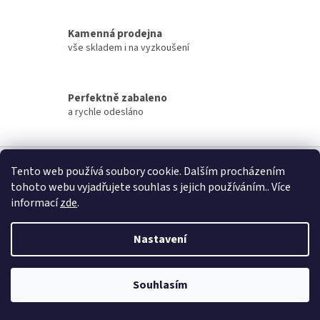
Kamenná prodejna
vše skladem i na vyzkoušení
Perfektně zabaleno
a rychle odesláno
Z
á
Tento web používá soubory cookie. Dalším procházením
p
tohoto webu vyjadřujete souhlas s jejich používáním.. Více
a
Kontakt
informací
zde
.
t
obchod
@
rajdetskychboticek.cz
í
Nastavení
731 598 131
https://www.facebook.com/rajdetskychboticek/
Souhlasím
rajdetskychboticek
Získejte 100 Kč