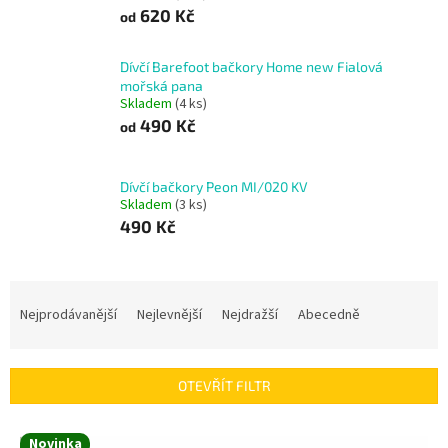
620 Kč
od
Dívčí Barefoot bačkory Home new Fialová
mořská pana
Skladem
(4 ks)
490 Kč
od
Dívčí bačkory Peon MI/020 KV
Skladem
(3 ks)
490 Kč
Ř
a
Nejprodávanější
Nejlevnější
Nejdražší
Abecedně
z
e
n
OTEVŘÍT FILTR
í
p
V
r
Novinka