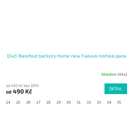
Dívčí Barefoot bačkory Home new Fialová mořská pana
Skladem
(4 ks)
od 405 Kč bez DPH
DETAIL
490 Kč
od
24
25
26
27
28
29
30
31
32
33
34
35
36