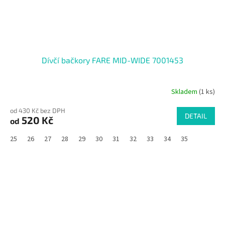
Dívčí bačkory FARE MID-WIDE 7001453
Skladem
(1 ks)
od 430 Kč bez DPH
DETAIL
520 Kč
od
25
26
27
28
29
30
31
32
33
34
35