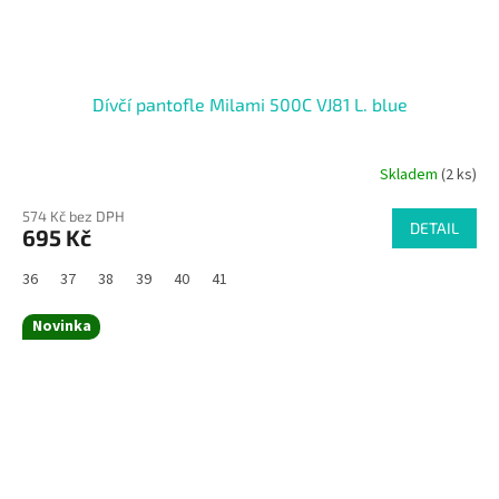
Dívčí pantofle Milami 500C VJ81 L. blue
Skladem
(2 ks)
574 Kč bez DPH
DETAIL
695 Kč
36
37
38
39
40
41
Novinka