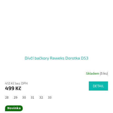
Dívčí bačkory Raweks Dorotka D53
Skladem
(5 ks)
412 Kč bez DPH
DETAIL
499 Kč
28
29
30
31
32
33
Novinka