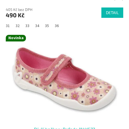
405 Kč bez DPH
DETAIL
490 Kč
31
32
33
34
35
36
Novinka