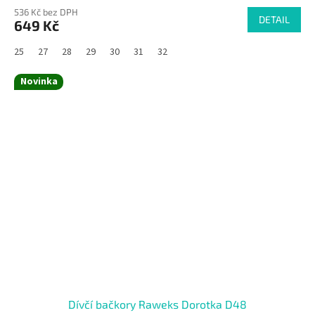
536 Kč bez DPH
DETAIL
649 Kč
25
27
28
29
30
31
32
Novinka
Dívčí bačkory Raweks Dorotka D48