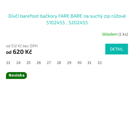
Dívčí barefoot bačkory FARE BARE na suchý zip růžové
5102455 , 5202455
Skladem
(1 ks)
od 512 Kč bez DPH
DETAIL
620 Kč
od
23
24
25
26
27
28
29
30
31
32
Novinka