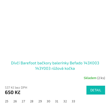
Dívčí Barefoot bačkory balerínky Befado 143X003
143Y003 růžová kočka
Skladem
(2 ks)
537 Kč bez DPH
DETAIL
650 Kč
25
26
27
28
29
30
31
32
33