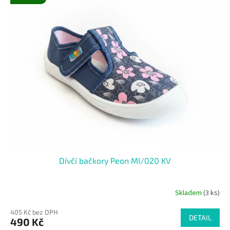
ý
o
p
d
i
u
s
k
p
t
r
ů
o
d
u
k
t
ů
Dívčí bačkory Peon MI/020 KV
Skladem
(3 ks)
405 Kč bez DPH
DETAIL
490 Kč