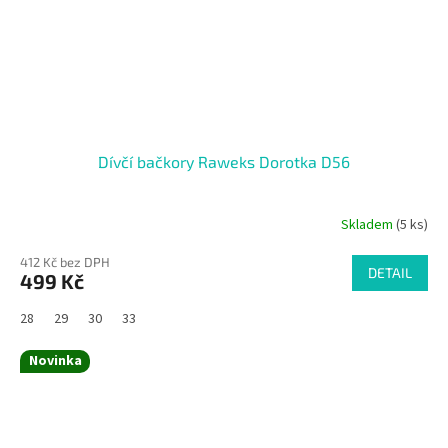
Dívčí bačkory Raweks Dorotka D56
Skladem
(5 ks)
412 Kč bez DPH
DETAIL
499 Kč
28
29
30
33
Novinka