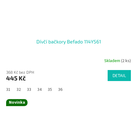
Dívčí bačkory Befado 114Y561
Skladem
(2 ks)
368 Kč bez DPH
DETAIL
445 Kč
31
32
33
34
35
36
Novinka