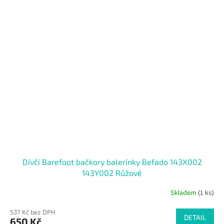
Dívčí Barefoot bačkory balerínky Befado 143X002
143Y002 Růžové
Skladem
(1 ks)
537 Kč bez DPH
DETAIL
650 Kč