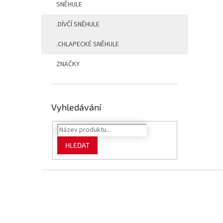
SNĚHULE
.DÍVČÍ SNĚHULE
.CHLAPECKÉ SNĚHULE
ZNAČKY
Vyhledávání
HLEDAT
Z
á
p
a
t