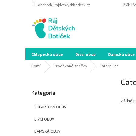
Přejít
KONTA
obchod@rajdetskychboticek.cz
na
obsah
Chlapecká obuv
Dívčí obuv
Dámská obuv
Domů
Prodávané značky
Caterpillar
P
Cate
o
Přeskočit
s
Kategorie
kategorie
t
Žádné p
r
CHLAPECKÁ OBUV
a
n
DÍVČÍ OBUV
n
í
DÁMSKÁ OBUV
p