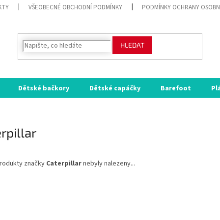
KTY
VŠEOBECNÉ OBCHODNÍ PODMÍNKY
PODMÍNKY OCHRANY OSOBN
HLEDAT
Dětské bačkory
Dětské capáčky
Barefoot
Pl
rpillar
rodukty značky
Caterpillar
nebyly nalezeny...