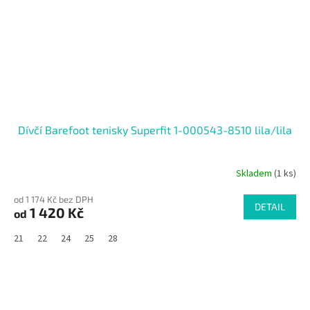
Dívčí Barefoot tenisky Superfit 1-000543-8510 lila/lila
Skladem
(1 ks)
od 1 174 Kč bez DPH
DETAIL
1 420 Kč
od
21
22
24
25
28
SALECODE:RAJ30:30:%