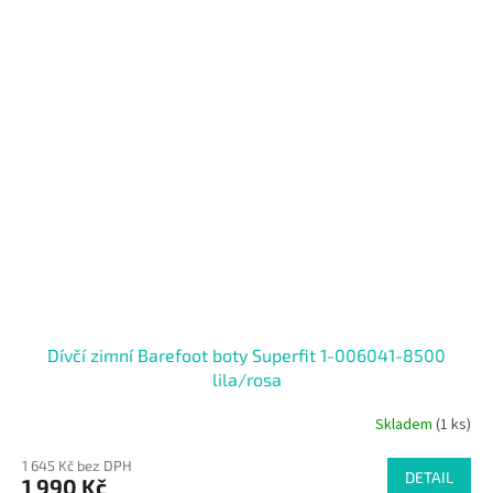
SALECODE:RAJ30:30:%
Dívčí zimní Barefoot boty Superfit 1-006041-8500
lila/rosa
Skladem
(1 ks)
1 645 Kč bez DPH
DETAIL
1 990 Kč