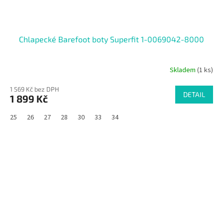
Chlapecké Barefoot boty Superfit 1-0069042-8000
Skladem
(1 ks)
1 569 Kč bez DPH
DETAIL
1 899 Kč
25
26
27
28
30
33
34
SALECODE:RAJ30:30:%