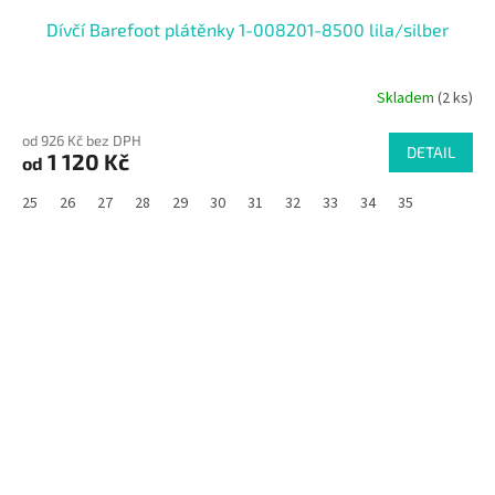
Dívčí Barefoot plátěnky 1-008201-8500 lila/silber
Skladem
(2 ks)
od 926 Kč bez DPH
DETAIL
1 120 Kč
od
25
26
27
28
29
30
31
32
33
34
35
SALECODE:RAJ30:30:%