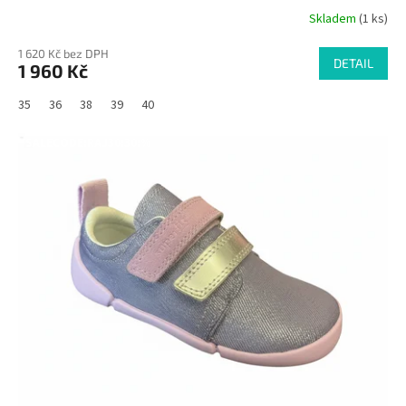
Skladem
(1 ks)
1 620 Kč bez DPH
DETAIL
1 960 Kč
35
36
38
39
40
SALECODE:RAJ30:30:%