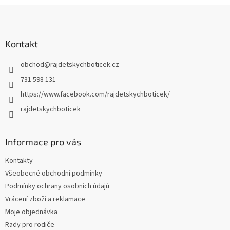
v
Z
a
á
c
á
n
í
p
í
p
a
Kontakt
r
t
v
obchod
@
rajdetskychboticek.cz
í
k
y
731 598 131
v
https://www.facebook.com/rajdetskychboticek/
ý
p
rajdetskychboticek
i
s
u
Informace pro vás
Kontakty
Všeobecné obchodní podmínky
Podmínky ochrany osobních údajů
Vrácení zboží a reklamace
Moje objednávka
Rady pro rodiče