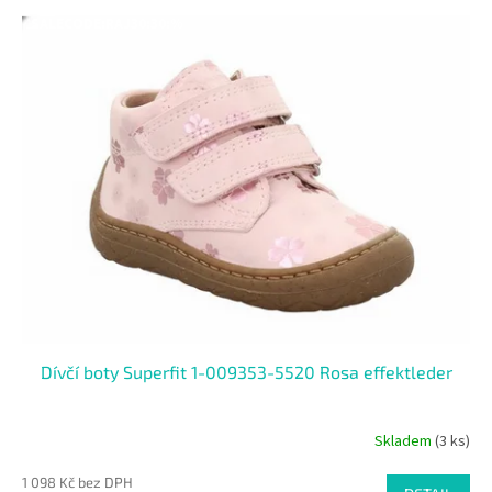
V
n
SALECODE:RAJ30:30:%
ý
í
p
p
i
r
s
o
p
d
r
u
o
k
d
t
u
ů
k
t
ů
Dívčí boty Superfit 1-009353-5520 Rosa effektleder
Skladem
(3 ks)
1 098 Kč bez DPH