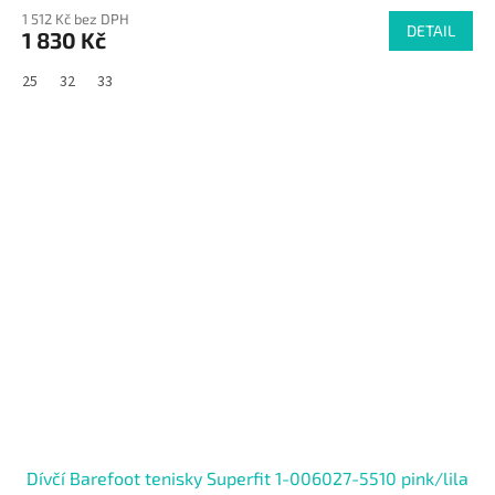
1 512 Kč bez DPH
DETAIL
1 830 Kč
25
32
33
SALECODE:RAJ30:30:%
Dívčí Barefoot tenisky Superfit 1-006027-5510 pink/lila