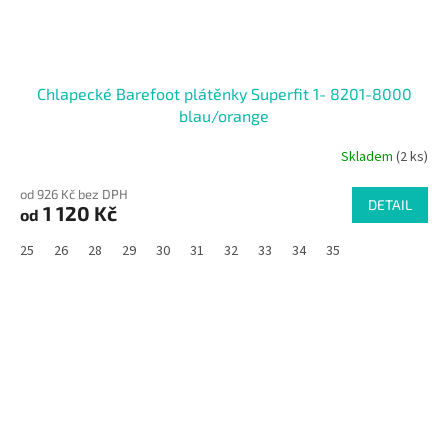
Chlapecké Barefoot plátěnky Superfit 1- 8201-8000
blau/orange
Skladem
(2 ks)
od 926 Kč bez DPH
DETAIL
1 120 Kč
od
25
26
28
29
30
31
32
33
34
35
SALECODE:RAJ30:30:%