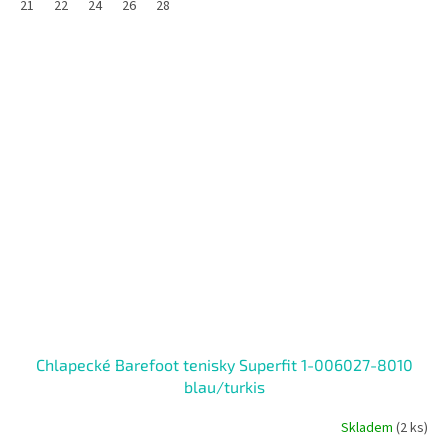
21
22
24
26
28
SALECODE:RAJ30:30:%
Chlapecké Barefoot tenisky Superfit 1-006027-8010
blau/turkis
Skladem
(2 ks)