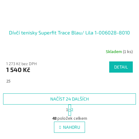
Dívčí tenisky Superfit Trace Blau/ Lila 1-006028-8010
Skladem
(1 ks)
1 273 Kč bez DPH
DETAIL
1 540 Kč
25
NAČÍST 24 DALŠÍCH
S
1
2
t
O
r
48
položek celkem
v
á
l
NAHORU
n
á
k
d
o