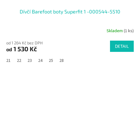
Dívčí Barefoot boty Superfit 1 -000544-5510
Skladem
(1 ks)
od 1 264 Kč bez DPH
DETAIL
1 530 Kč
od
21
22
23
24
25
28
SALECODE:RAJ30:30:%