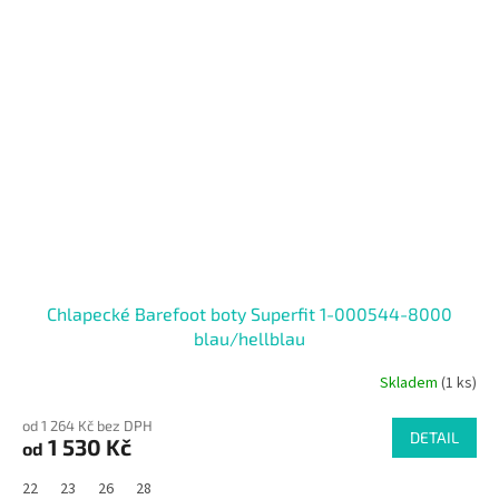
Chlapecké Barefoot boty Superfit 1-000544-8000
blau/hellblau
Skladem
(1 ks)
od 1 264 Kč bez DPH
DETAIL
1 530 Kč
od
22
23
26
28