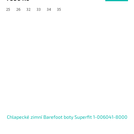
25
26
32
33
34
35
SALECODE:RAJ30:30:%
Chlapecké zimní Barefoot boty Superfit 1-006041-8000