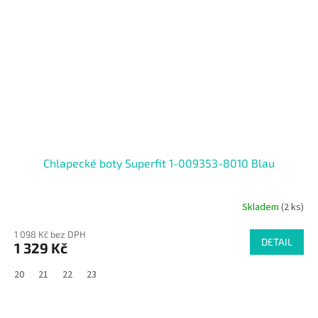
Chlapecké boty Superfit 1-009353-8010 Blau
Skladem
(2 ks)
1 098 Kč bez DPH
DETAIL
1 329 Kč
20
21
22
23
SALECODE:RAJ30:30:%