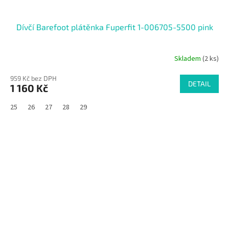
Dívčí Barefoot plátěnka Fuperfit 1-006705-5500 pink
Skladem
(2 ks)
959 Kč bez DPH
DETAIL
1 160 Kč
25
26
27
28
29
SALECODE:RAJ30:30:%