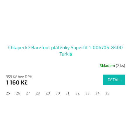
Chlapecké Barefoot plátěnky Superfit 1-006705-8400
Turkis
Skladem
(2 ks)
959 Kč bez DPH
DETAIL
1 160 Kč
25
26
27
28
29
30
31
32
33
34
35
SALECODE:RAJ30:30:%