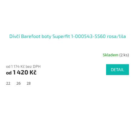
Dívčí Barefoot boty Superfit 1-000543-5560 rosa/lila
Skladem
(2 ks)
od 1 174 Kč bez DPH
DETAIL
1 420 Kč
od
22
26
28
SALECODE:RAJ30:30:%