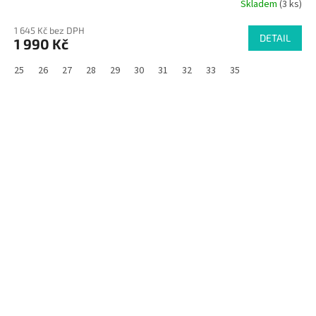
Skladem
(3 ks)
1 645 Kč bez DPH
DETAIL
1 990 Kč
25
26
27
28
29
30
31
32
33
35
SALECODE:RAJ30:30:%