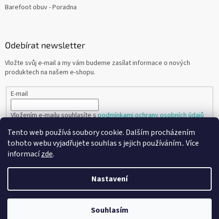
Barefoot obuv - Poradna
Odebírat newsletter
Vložte svůj e-mail a my vám budeme zasílat informace o nových
produktech na našem e-shopu.
E-mail
Vložením e-mailu souhlasíte s
podmínkami ochrany osobních údajů
Tento web používá soubory cookie. Dalším procházením
PŘIHLÁSIT SE
tohoto webu vyjadřujete souhlas s jejich používáním.. Více
informací
zde
.
Nastavení
Vytvořil Shoptet
Souhlasím
Copyright 2026
Ráj dětských botiček
. Všechna práva vyhrazena.