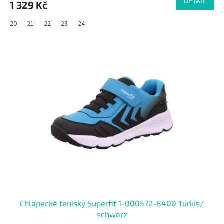
DETAIL
1 329 Kč
20
21
22
23
24
SALECODE:RAJ30:30:%
Chlapecké tenisky Superfit 1-000572-8400 Turkis/
schwarz