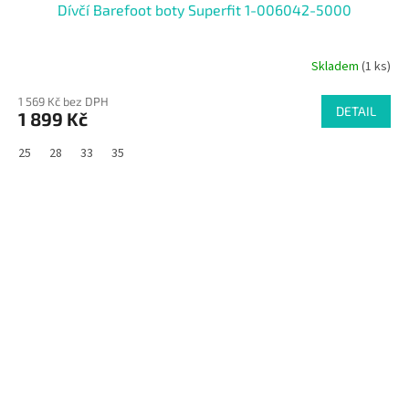
Dívčí Barefoot boty Superfit 1-006042-5000
Skladem
(1 ks)
1 569 Kč bez DPH
DETAIL
1 899 Kč
25
28
33
35
SALECODE:RAJ30:30:%