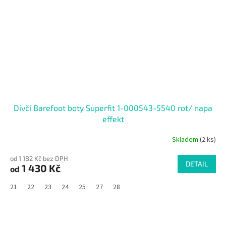
Dívčí Barefoot boty Superfit 1-000543-5540 rot/ napa
effekt
Skladem
(2 ks)
od 1 182 Kč bez DPH
DETAIL
1 430 Kč
od
21
22
23
24
25
27
28
SALECODE:RAJ30:30:%