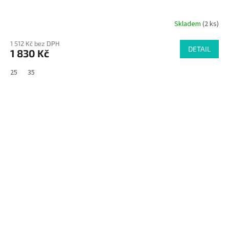
Skladem
(2 ks)
1 512 Kč bez DPH
DETAIL
1 830 Kč
25
35
SALECODE:RAJ30:30:%