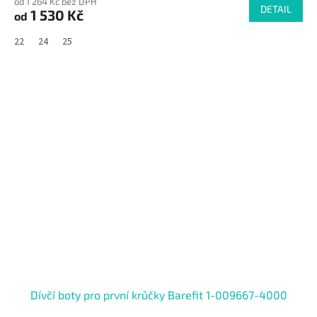
od 1 264 Kč bez DPH
DETAIL
1 530 Kč
od
22
24
25
SALECODE:RAJ30:30:%
Dívčí boty pro první krůčky Barefit 1-009667-4000