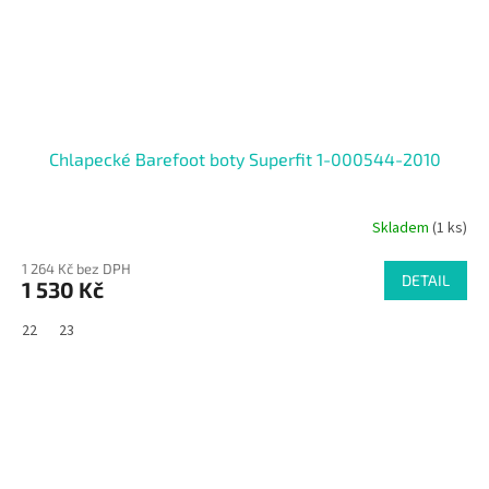
Chlapecké Barefoot boty Superfit 1-000544-2010
Skladem
(1 ks)
1 264 Kč bez DPH
DETAIL
1 530 Kč
22
23
SALECODE:RAJ30:30:%