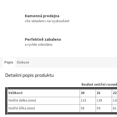
Kamenná prodejna
vše skladem i na vyzkoušení
Perfektně zabaleno
a rychle odesláno
Popis
Diskuze
Detailní popis produktu
Reálné vnitřní rozmě
Velikost
20
21
22
Vnitřní délka (mm)
133
138
14
Vnitřní šířka (mm)
58
59
6