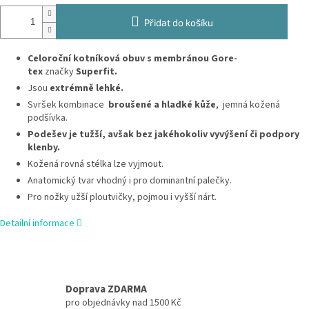
Přidat do košíku
Celoroční kotníková obuv s membránou Gore-
tex
značky
Superfit.
Jsou
extrémně lehké.
Svršek kombinace
broušené a hladké kůže
, jemná kožená
podšívka.
Podešev je tužší, avšak bez jakéhokoliv vyvýšení či podpory
klenby.
Kožená rovná stélka lze vyjmout.
Anatomický tvar vhodný i pro dominantní palečky.
Pro nožky užší ploutvičky, pojmou i vyšší nárt.
Detailní informace
Doprava ZDARMA
pro objednávky nad 1500 Kč