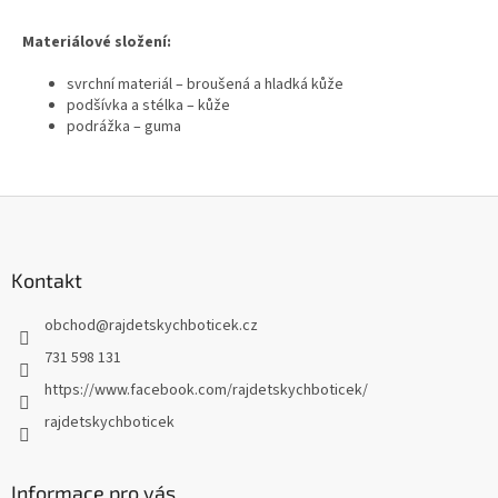
Materiálové složení:
svrchní materiál – broušená a hladká kůže
podšívka a stélka – kůže
podrážka – guma
Z
á
p
a
Kontakt
t
obchod
@
rajdetskychboticek.cz
í
731 598 131
https://www.facebook.com/rajdetskychboticek/
rajdetskychboticek
Informace pro vás