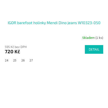
IGOR barefoot holinky Mendi Dino jeans W10323-050
Skladem
(1 ks)
595 Kč bez DPH
DETAIL
720 Kč
24
25
26
27
SALECODE:RAJ30:30:%