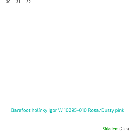
30
31
32
SALECODE:RAJ30:30:%
Barefoot holínky Igor W 10295-010 Rosa/Dusty pink
Skladem
(2 ks)