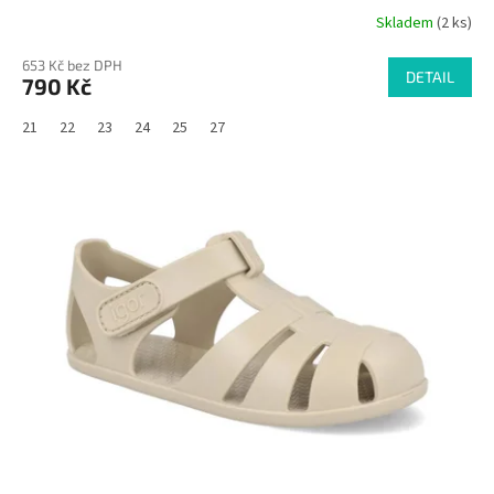
Skladem
(2 ks)
653 Kč bez DPH
DETAIL
790 Kč
21
22
23
24
25
27
SALECODE:RAJ30:30:%