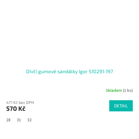
Dívčí gumové sandálky Igor S10291-197
Skladem
(1 ks)
471 Kč bez DPH
DETAIL
570 Kč
28
31
32
SALECODE:RAJ30:30:%