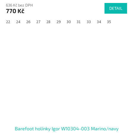
636 Kč bez DPH
DETAIL
770 Kč
22
24
26
27
28
29
30
31
33
34
35
SALECODE:RAJ30:30:%
Barefoot holínky Igor W10304-003 Marino/navy