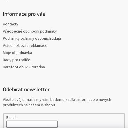
ý
p
Informace pro vás
i
s
Kontakty
u
Všeobecné obchodní podmínky
Podmínky ochrany osobních údajů
Vrácení zboží a reklamace
Moje objednávka
Rady pro rodiče
Barefoot obuv - Poradna
Odebírat newsletter
Vložte svůj e-mail a my vám budeme zasílat informace o nových
produktech na našem e-shopu.
E-mail