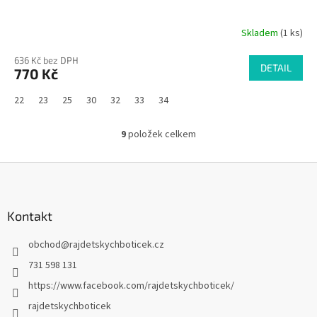
Skladem
(1 ks)
636 Kč bez DPH
DETAIL
770 Kč
22
23
25
30
32
33
34
9
položek celkem
O
v
l
Z
á
á
d
p
a
a
Kontakt
c
t
í
obchod
@
rajdetskychboticek.cz
í
p
r
731 598 131
v
https://www.facebook.com/rajdetskychboticek/
k
y
rajdetskychboticek
v