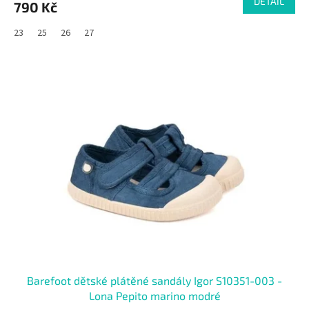
DETAIL
790 Kč
23
25
26
27
SALECODE:RAJ30:30:%
Barefoot dětské plátěné sandály Igor S10351-003 -
Lona Pepito marino modré