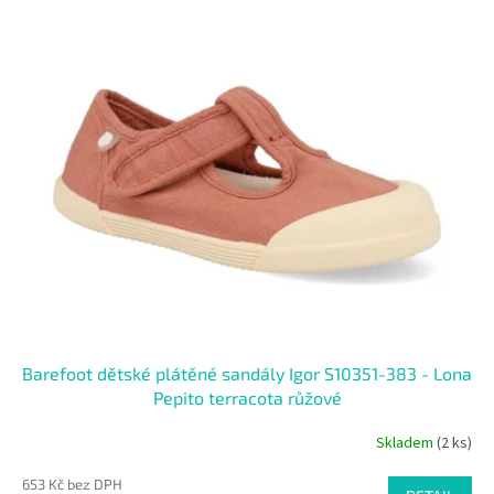
V
n
SALECODE:RAJ30:30:%
ý
í
p
p
i
r
s
o
p
d
r
u
o
k
d
t
u
ů
k
t
ů
Barefoot dětské plátěné sandály Igor S10351-383 - Lona
Pepito terracota růžové
Skladem
(2 ks)
653 Kč bez DPH