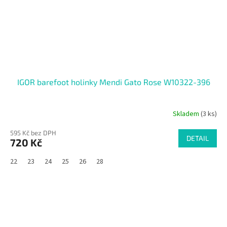
IGOR barefoot holinky Mendi Gato Rose W10322-396
Skladem
(3 ks)
595 Kč bez DPH
DETAIL
720 Kč
22
23
24
25
26
28
SALECODE:RAJ30:30:%