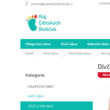
Přejít
KONTA
obchod@rajdetskychboticek.cz
na
obsah
Chlapecká obuv
Dívčí obuv
Dámská obuv
Domů
Dívčí obuv
.Dívčí letní obuv
Dívčí
P
Dívč
o
Přeskočit
s
Kategorie
kategorie
Akc
t
r
CHLAPECKÁ OBUV
a
n
DÍVČÍ OBUV
n
í
.DÍVČÍ LETNÍ OBUV
p