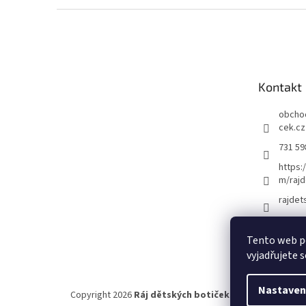
Z
á
p
a
t
Kontakt
í
obcho
cek.cz
731 59
https:
m/rajd
rajdet
Tento web p
vyjadřujete s
Nastaven
Copyright 2026
Ráj dětských botiček
. Všechna práva vy