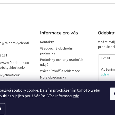
Informace pro vás
Odebíra
Kontakty
Vložte svů
d
@
rajdetskychboti
produktech
Všeobecné obchodní
podmínky
8 131
E-mail
Podmínky ochrany osobních
//www.facebook.co
údajů
etskychboticek/
Vložením
Vrácení zboží a reklamace
údajů
skychboticek
Moje objednávka
Rady pro rodiče
PŘIHL
oužívá soubory cookie. Dalším procházením tohoto webu
Barefoot obuv - Poradna
ouhlas s jejich používáním.. Více informací
zde
.
í
hrazena.