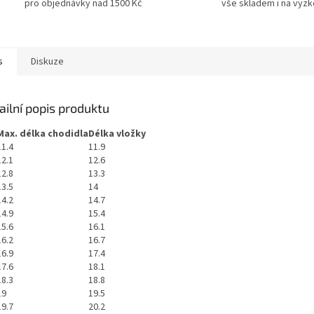
pro objednávky nad 1500 Kč
vše skladem i na vyz
s
Diskuze
ailní popis produktu
Max. délka chodidla
Délka vložky
11.4
11.9
12.1
12.6
12.8
13.3
13.5
14
14.2
14.7
14.9
15.4
15.6
16.1
16.2
16.7
16.9
17.4
17.6
18.1
18.3
18.8
19
19.5
19.7
20.2