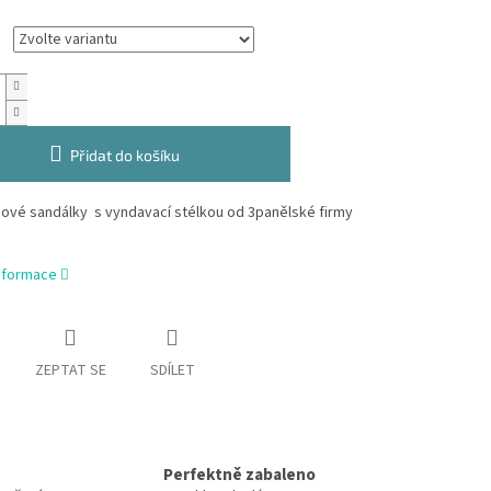
Přidat do košíku
mové sandálky s vyndavací stélkou od 3panělské firmy
informace
ZEPTAT SE
SDÍLET
Perfektně zabaleno