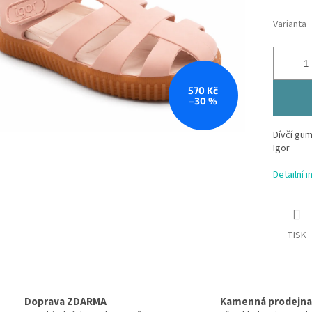
Varianta
570 Kč
–30 %
Dívčí gu
Igor
Detailní 
TISK
Doprava ZDARMA
Kamenná prodejna