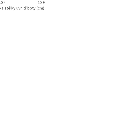
20.4
20.9
ka stélky uvnitř boty (cm)