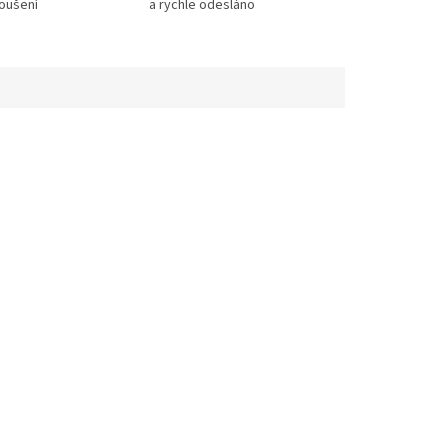
koušení
a rychle odesláno