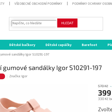
KTY
VŠEOBECNÉ OBCHODNÍ PODMÍNKY
PODMÍNKY OCHRANY OSOBN
HLEDAT
Dětské bačkory
Dětské capáčky
Barefoot
Pl
 gumové sandálky Igor S10291-197
í gumové sandálky Igor S10291-197
e
Značka:
Igor
570 Kč
–
399
330 Kč b
Měrná
Zvolt
cena: