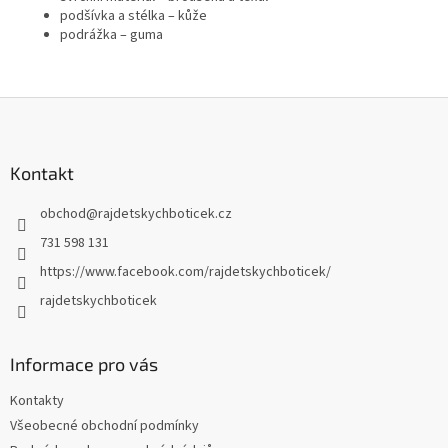
podšívka a stélka – kůže
podrážka – guma
Z
á
p
a
Kontakt
t
obchod
@
rajdetskychboticek.cz
í
731 598 131
https://www.facebook.com/rajdetskychboticek/
rajdetskychboticek
Informace pro vás
Kontakty
Všeobecné obchodní podmínky