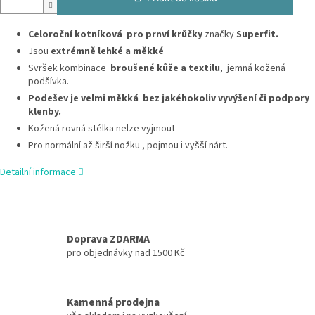
Celoroční kotníková pro prnví krůčky
značky
Superfit.
Jsou
extrémně lehké a měkké
Svršek kombinace
broušené kůže a textilu
, jemná kožená
podšívka.
Podešev je velmi měkká bez jakéhokoliv vyvýšení či podpory
klenby.
Kožená rovná stélka nelze vyjmout
Pro normální až širší nožku , pojmou i vyšší nárt.
Detailní informace
Doprava ZDARMA
pro objednávky nad 1500 Kč
Kamenná prodejna