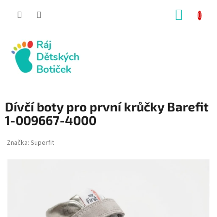
Přejít
NÁKUP
na
obsah
KOŠÍK
Dívčí boty pro první krůčky Barefit
1-009667-4000
Značka:
Superfit