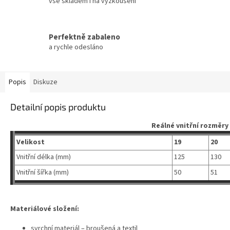
vše skladem i na vyzkoušení
Perfektně zabaleno
a rychle odesláno
Popis
Diskuze
Detailní popis produktu
Reálné vnitřní rozměry
Velikost
19
20
Vnitřní délka (mm)
125
130
Vnitřní šířka (mm)
50
51
Materiálové složení:
svrchní materiál – broušená a textil