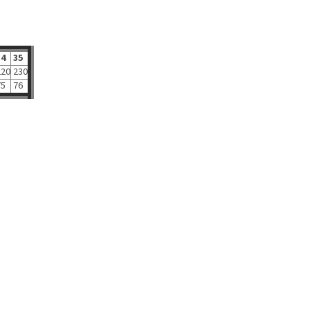
4
35
20
230
5
76