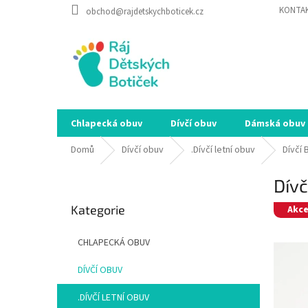
Přejít
KONTA
obchod@rajdetskychboticek.cz
na
obsah
Chlapecká obuv
Dívčí obuv
Dámská obuv
Domů
Dívčí obuv
.Dívčí letní obuv
Dívčí 
P
Dívč
o
Přeskočit
s
Kategorie
kategorie
Akc
t
r
CHLAPECKÁ OBUV
a
n
DÍVČÍ OBUV
n
í
.DÍVČÍ LETNÍ OBUV
p