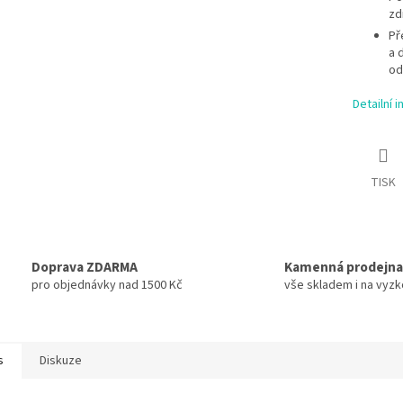
zd
Př
a 
od
Detailní 
TISK
Doprava ZDARMA
Kamenná prodejna
pro objednávky nad 1500 Kč
vše skladem i na vyz
s
Diskuze