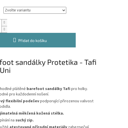
Přidat do košíku
foot sandálky Protetika - Tafi
 Uni
hodlné plátěné
barefoot sandálky Tafi
pro holky.
odné pro každodenní nošení.
vý flexibilní podešev
podporující přirozenou valivost
odidla.
jímatelná měkčená kožená stélka.
pínání na
suchý zip.
užité
atestované přírodní materiály
zabezpečují