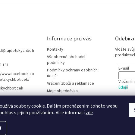
Informace pro vás
Odebíra
Kontakty
Vložte svů
d
@
rajdetskychboti
produktech
Všeobecné obchodní
podmínky
8 131
E-mail
Podmínky ochrany osobních
//www.facebook.co
údajů
etskychboticek/
Vložením
Vrácení zboží a reklamace
údajů
skychboticek
Moje objednávka
Rady pro rodiče
PŘIHL
oužívá soubory cookie. Dalším procházením tohoto webu
Barefoot obuv - Poradna
ouhlas s jejich používáním.. Více informací
zde
.
í
hrazena.