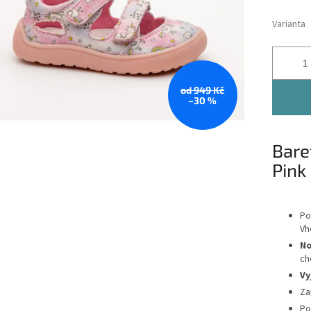
Varianta
od 949 Kč
–30 %
Bare
Pink
Po
Vh
No
ch
Vy
Za
Po