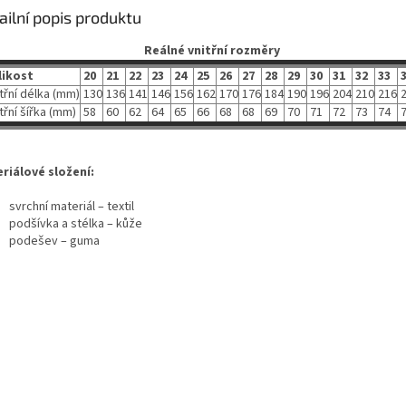
ailní popis produktu
Reálné vnitřní rozměry
likost
20
21
22
23
24
25
26
27
28
29
30
31
32
33
3
třní délka (mm)
130
136
141
146
156
162
170
176
184
190
196
204
210
216
2
třní šířka (mm)
58
60
62
64
65
66
68
68
69
70
71
72
73
74
7
riálové složení:
svrchní materiál – textil
podšívka a stélka – kůže
podešev – guma