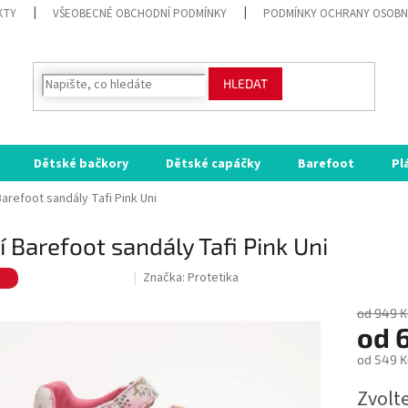
KTY
VŠEOBECNÉ OBCHODNÍ PODMÍNKY
PODMÍNKY OCHRANY OSOBN
HLEDAT
Dětské bačkory
Dětské capáčky
Barefoot
Pl
Barefoot sandály Tafi Pink Uni
í Barefoot sandály Tafi Pink Uni
e
Značka:
Protetika
SALECODE:RAJ30:30:%
od 949 K
od
od
549 K
Měrná
Zvolt
cena: