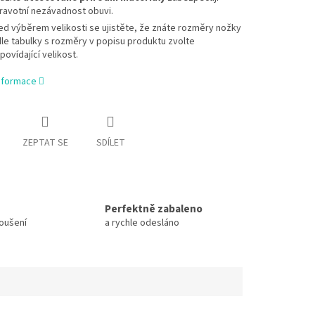
ravotní nezávadnost obuvi.
ed výběrem velikosti se ujistěte, že znáte rozměry nožky
dle tabulky s rozměry v popisu produktu zvolte
povídající velikost.
informace
ZEPTAT SE
SDÍLET
Perfektně zabaleno
koušení
a rychle odesláno