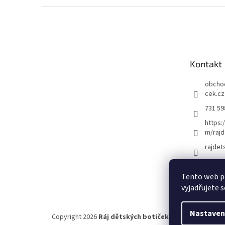
Z
á
p
a
t
Kontakt
í
obcho
cek.cz
731 59
https:
m/rajd
rajdet
Tento web p
vyjadřujete s
Nastaven
Copyright 2026
Ráj dětských botiček
. Všechna práva vy