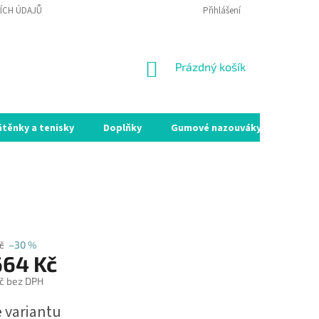
ÍCH ÚDAJŮ
VRÁCENÍ ZBOŽÍ A REKLAMACE
Přihlášení
MOJE OBJEDNÁVKA
NÁKUPNÍ
Prázdný košík
KOŠÍK
átěnky a tenisky
Doplňky
Gumové nazouváky
Holín
č
–30 %
664 Kč
č
bez DPH
e variantu