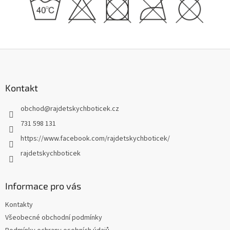
Z
á
p
a
Kontakt
t
obchod
@
rajdetskychboticek.cz
í
731 598 131
https://www.facebook.com/rajdetskychboticek/
rajdetskychboticek
Informace pro vás
Kontakty
Všeobecné obchodní podmínky