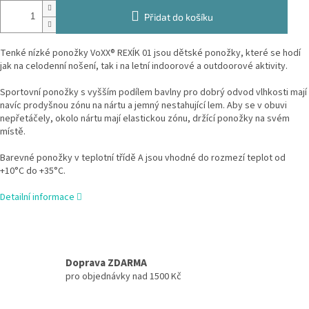
Přidat do košíku
Tenké nízké ponožky VoXX® REXÍK 01 jsou dětské ponožky, které se hodí
jak na celodenní nošení, tak i na letní indoorové a outdoorové aktivity.
Sportovní ponožky s vyšším podílem bavlny pro dobrý odvod vlhkosti mají
navíc prodyšnou zónu na nártu a jemný nestahující lem. Aby se v obuvi
nepřetáčely, okolo nártu mají elastickou zónu, držící ponožky na svém
místě.
Barevné ponožky v teplotní třídě A jsou vhodné do rozmezí teplot od
+10°C do +35°C.
Detailní informace
Doprava ZDARMA
pro objednávky nad 1500 Kč