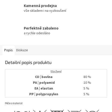
Kamenná prodejna
vše skladem i na vyzkoušení
Perfektně zabaleno
a rychle odesláno
Popis
Diskuze
Detailní popis produktu
Složení
CO | bavlna
80 %
PA | polyamid
10 %
EA | elastan
5 %
PP | polypropylen
5 %
Péče o materiál