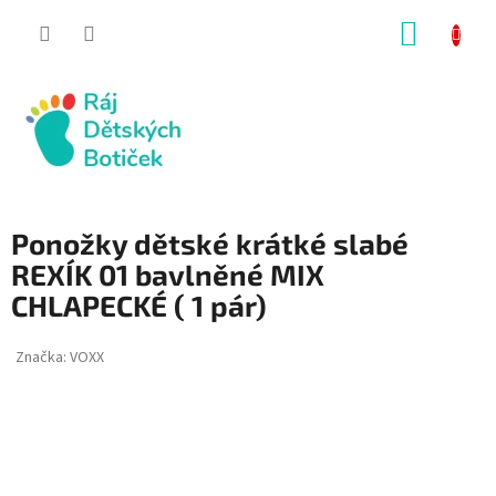
Přejít
NÁKUP
na
obsah
KOŠÍK
Ponožky dětské krátké slabé
REXÍK 01 bavlněné MIX
CHLAPECKÉ ( 1 pár)
Značka:
VOXX