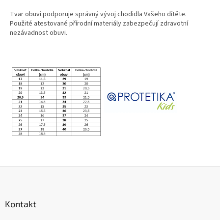
Tvar obuvi podporuje správný vývoj chodidla Vašeho dítěte.
Použité atestované přírodní materiály zabezpečují zdravotní
nezávadnost obuvi.
Z
á
p
a
Kontakt
t