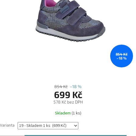
854 Kč
–18 %
854 Kč
–18 %
699 Kč
578 Kč bez DPH
Měrná
Skladem
(1 ks)
cena:
Varianta