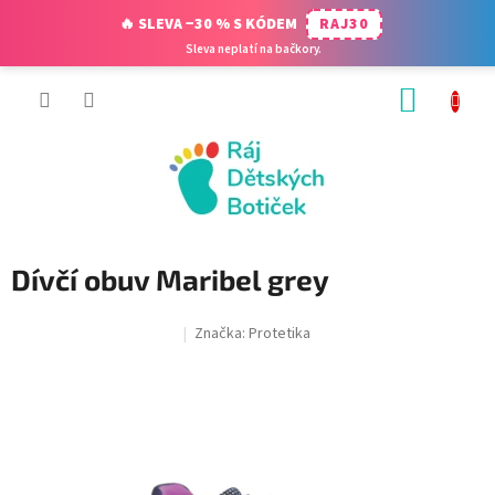
🔥 SLEVA −30 % S KÓDEM
RAJ30
Sleva neplatí na bačkory.
Přejít
NÁKUP
na
obsah
KOŠÍK
Dívčí obuv Maribel grey
Značka:
Protetika
SALECODE:RAJ30:30:%