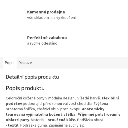
Kamenná prodejna
vše skladem i na vyzkoušení
Perfektně zabaleno
a rychle odesláno
Popis
Diskuze
Detailní popis produktu
Popis produktu
Celoroční kožené boty v módním designu v šedé barvě.
Flexibilní
podešev
podporující přirozenou valivost chodidla. Zvýšená
prostorná špička, chránící obuv proti okopu.
Anatomicky
tvarovaná vyjímatelná kožená stélka. P
říjemné polstrování v
oblasti paty
. Materiál -
broušená kůže.
Podšívka obuvi
-
textil.
Podrážka guma. Zapínání na suchý zip.