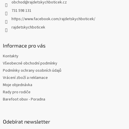
obchod
@
rajdetskychboticek.cz
í
731 598 131
https://www.facebook.com/rajdetskychboticek/
rajdetskychboticek
Informace pro vás
Kontakty
Všeobecné obchodní podmínky
Podmínky ochrany osobních údajů
Vrácení zboží a reklamace
Moje objednávka
Rady pro rodiče
Barefoot obuv - Poradna
Odebírat newsletter