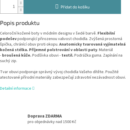
Přidat do košíku
Popis produktu
Celoroční kožené boty v módním designu v šedé barvě.
Flexibilní
podešev
podporující přirozenou valivost chodidla. Zvýšená prostorná
špička, chránící obuv proti okopu.
Anatomicky tvarovaná vyjímatelná
kožená stélka. P
říjemné polstrování v oblasti paty
. Materiál
-
broušená kůže.
Podšívka obuvi -
textil.
Podrážka guma. Zapínání na
suchý zip.
Tvar obuvi podporuje správný vývoj chodidla Vašeho dítěte. Použité
atestované přírodní materiály zabezpečují zdravotní nezávadnost obuvi.
Detailní informace
Doprava ZDARMA
pro objednávky nad 1500 Kč