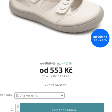
od 969 Kč
až –42 %
od 969 Kč
až –42 %
od
553 Kč
od
457 Kč
bez DPH
Měrná
Zvolte variantu
cena:
Varianta
Přidat do košíku