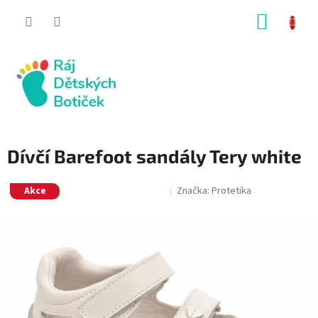
Přejít
NÁKUP
na
obsah
KOŠÍK
Dívčí Barefoot sandály Tery white
Akce
Značka:
Protetika
SALECODE:RAJ30:30:%