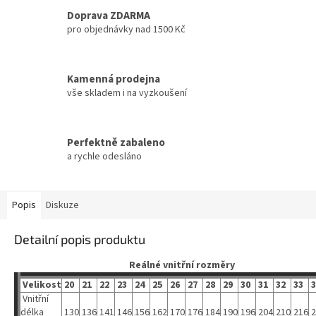
Doprava ZDARMA
pro objednávky nad 1500 Kč
Kamenná prodejna
vše skladem i na vyzkoušení
Perfektně zabaleno
a rychle odesláno
Popis
Diskuze
Detailní popis produktu
Reálné vnitřní rozměry
Velikost
20
21
22
23
24
25
26
27
28
29
30
31
32
33
3
Vnitřní
délka
130
136
141
146
156
162
170
176
184
190
196
204
210
216
2