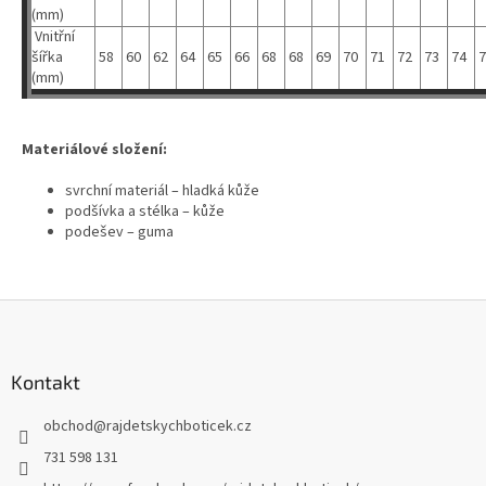
(mm)
Vnitřní
šířka
58
60
62
64
65
66
68
68
69
70
71
72
73
74
7
(mm)
Materiálové složení:
svrchní materiál – hladká kůže
podšívka a stélka – kůže
podešev – guma
Z
á
p
a
Kontakt
t
obchod
@
rajdetskychboticek.cz
í
731 598 131