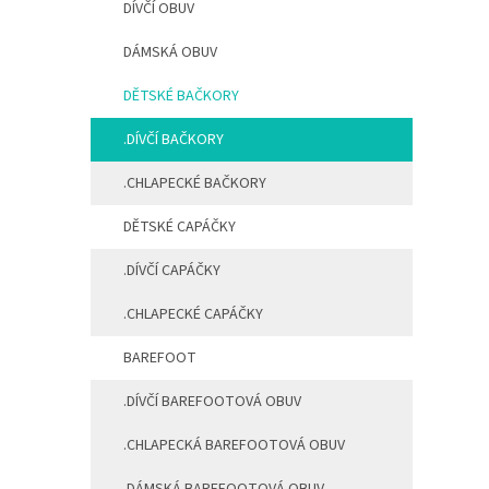
DÍVČÍ OBUV
n
í
DÁMSKÁ OBUV
p
a
DĚTSKÉ BAČKORY
n
e
.DÍVČÍ BAČKORY
l
.CHLAPECKÉ BAČKORY
DĚTSKÉ CAPÁČKY
.DÍVČÍ CAPÁČKY
.CHLAPECKÉ CAPÁČKY
BAREFOOT
.DÍVČÍ BAREFOOTOVÁ OBUV
.CHLAPECKÁ BAREFOOTOVÁ OBUV