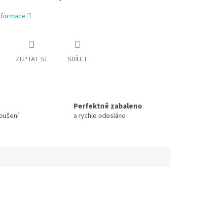
informace
ZEPTAT SE
SDÍLET
Perfektně zabaleno
koušení
a rychle odesláno