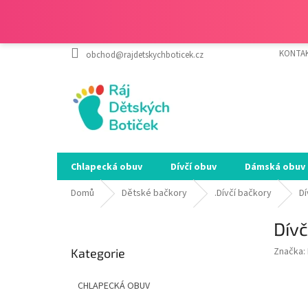
Přejít
KONTA
obchod@rajdetskychboticek.cz
na
obsah
Chlapecká obuv
Dívčí obuv
Dámská obuv
Domů
Dětské bačkory
.Dívčí bačkory
Dí
P
Dívč
o
Přeskočit
s
Značka:
Kategorie
kategorie
t
r
CHLAPECKÁ OBUV
a
n