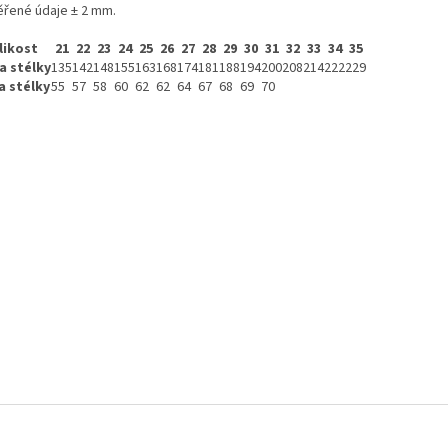
řené údaje ± 2 mm.
likost
21
22
23
24
25
26
27
28
29
30
31
32
33
34
35
a stélky
135
142
148
155
163
168
174
181
188
194
200
208
214
222
229
a stélky
55
57
58
60
62
62
64
67
68
69
70