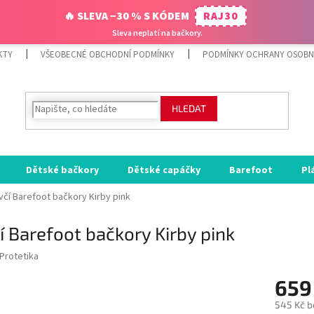
🔥 SLEVA −30 % S KÓDEM
RAJ30
Sleva neplatí na bačkory.
KTY
VŠEOBECNÉ OBCHODNÍ PODMÍNKY
PODMÍNKY OCHRANY OSOBN
HLEDAT
Dětské bačkory
Dětské capáčky
Barefoot
Pl
včí Barefoot bačkory Kirby pink
í Barefoot bačkory Kirby pink
Protetika
659
545 Kč b