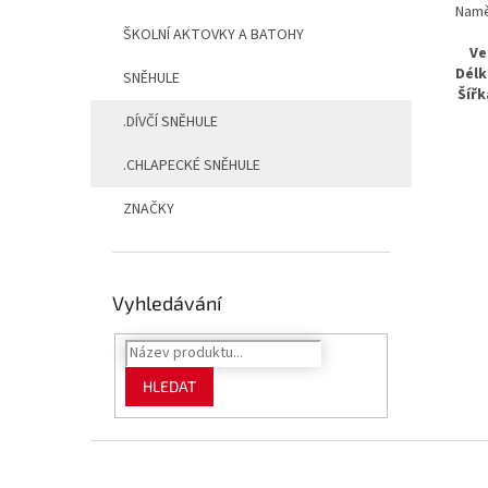
Namě
ŠKOLNÍ AKTOVKY A BATOHY
Ve
Délk
SNĚHULE
Šířk
.DÍVČÍ SNĚHULE
.CHLAPECKÉ SNĚHULE
ZNAČKY
Vyhledávání
HLEDAT
Z
á