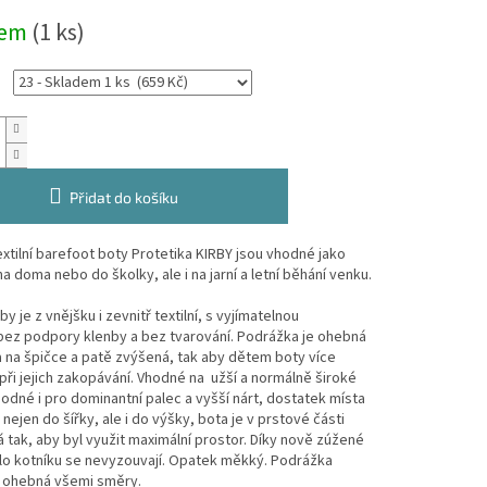
dem
(1 ks)
Přidat do košíku
xtilní
barefoot
boty
Protetika
KIRBY
jsou vhodné jako
a doma nebo do školky, ale i na jarní a letní běhání venku.
y je z vnějšku i zevnitř textilní, s vyjímatelnou
bez podpory klenby a bez tvarování.
Podrážka je ohebná
 na špičce a patě zvýšená, tak aby dětem boty více
při jejich zakopávání. Vhodné na užší a normálně široké
odné i pro dominantní palec a vyšší nárt, dostatek místa
 nejen do šířky, ale i do výšky, bota je v prstové části
 tak, aby byl využit maximální prostor. Díky nově zúžené
lo kotníku se nevyzouvají. Opatek měkký. Podrážka
 ohebná všemi směry.