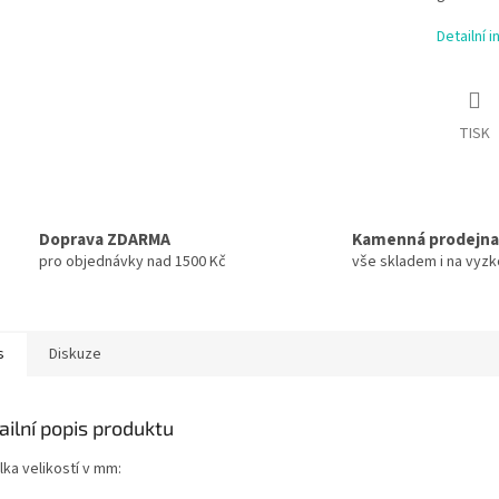
Detailní 
TISK
Doprava ZDARMA
Kamenná prodejna
pro objednávky nad 1500 Kč
vše skladem i na vyz
s
Diskuze
ailní popis produktu
lka velikostí v mm: