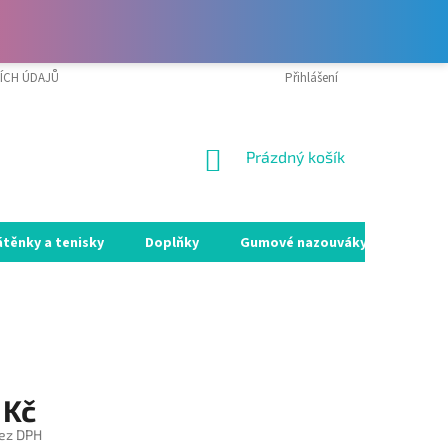
ÍCH ÚDAJŮ
VRÁCENÍ ZBOŽÍ A REKLAMACE
Přihlášení
MOJE OBJEDNÁVKA
NÁKUPNÍ
Prázdný košík
KOŠÍK
átěnky a tenisky
Doplňky
Gumové nazouváky
Holín
 Kč
ez DPH