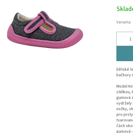
Měrná
Skla
cena:
Varianta
Dětské te
bačkory n
Model Kirb
stélkou
,
gumová a
vydržely 
nožky, vh
pro prsty
tvarovaná
části oko
gumová -