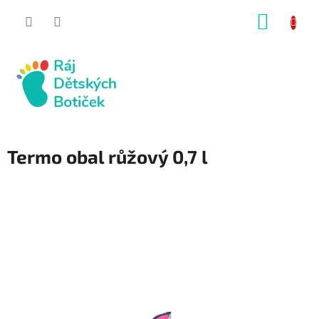
Přejít
NÁKUP
na
obsah
KOŠÍK
Termo obal růžový 0,7 l
SALECODE:RAJ30:30:%