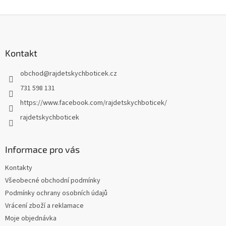
Z
á
p
a
Kontakt
t
obchod
@
rajdetskychboticek.cz
í
731 598 131
https://www.facebook.com/rajdetskychboticek/
rajdetskychboticek
Informace pro vás
Kontakty
Všeobecné obchodní podmínky
Podmínky ochrany osobních údajů
Vrácení zboží a reklamace
Moje objednávka