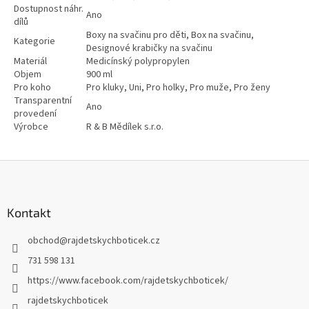
Dostupnost náhr.
Ano
dílů
Boxy na svačinu pro děti, Box na svačinu,
Kategorie
Designové krabičky na svačinu
Materiál
Medicínský polypropylen
Objem
900 ml
Pro koho
Pro kluky, Uni, Pro holky, Pro muže, Pro ženy
Transparentní
Ano
provedení
Výrobce
R & B Mědílek s.r.o.
Z
á
p
a
Kontakt
t
obchod
@
rajdetskychboticek.cz
í
731 598 131
https://www.facebook.com/rajdetskychboticek/
rajdetskychboticek