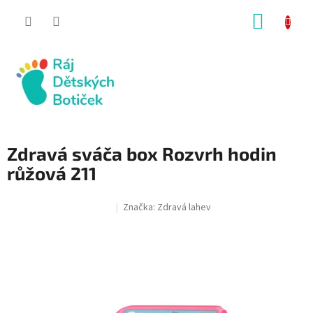
Přejít
NÁKUP
na
obsah
KOŠÍK
Zdravá sváča box Rozvrh hodin
růžová 211
Značka:
Zdravá lahev
SALECODE:RAJ30:30:%