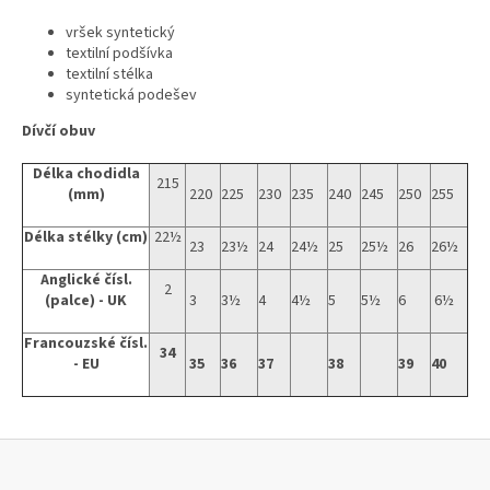
vršek syntetický
textilní
podšívka
textilní stélka
syntetická podešev
Dívčí obuv
Délka chodidla
215
(mm)
220
225
230
235
240
245
250
255
Délka stélky (cm)
22½
23
23½
24
24½
25
25½
26
26½
Anglické čísl.
2
(palce) - UK
3
3½
4
4½
5
5½
6
6½
Francouzské čísl.
34
- EU
35
36
37
38
39
40
Z
á