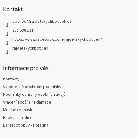
p
a
Kontakt
t
obchod
@
rajdetskychboticek.cz
í
731 598 131
https://www.facebook.com/rajdetskychboticek/
rajdetskychboticek
Informace pro vás
Kontakty
Všeobecné obchodní podmínky
Podmínky ochrany osobních údajů
Vrácení zboží a reklamace
Moje objednávka
Rady pro rodiče
Barefoot obuv - Poradna