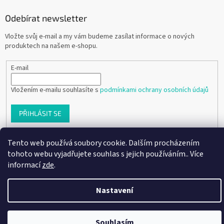
Odebírat newsletter
Vložte svůj e-mail a my vám budeme zasílat informace o nových
produktech na našem e-shopu.
E-mail
Vložením e-mailu souhlasíte s
podmínkami ochrany osobních údajů
PŘIHLÁSIT SE
Tento web používá soubory cookie. Dalším procházením
tohoto webu vyjadřujete souhlas s jejich používáním.. Více
Vytvořil Shoptet
informací
zde
.
Copyright 2026
Ráj dětských botiček
. Všechna práva vyhrazena.
Nastavení
Souhlasím