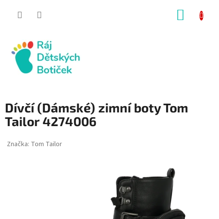
Přejít
NÁKUP
na
obsah
KOŠÍK
Dívčí (Dámské) zimní boty Tom
Tailor 4274006
Značka:
Tom Tailor