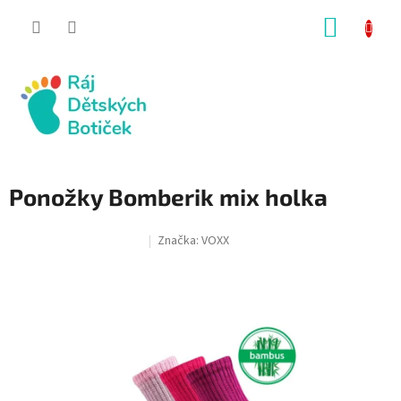
Přejít
NÁKUP
na
obsah
KOŠÍK
Ponožky Bomberik mix holka
Značka:
VOXX
SALECODE:RAJ30:30:%