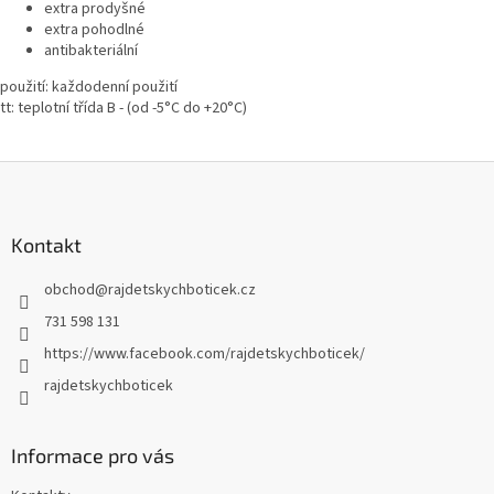
extra prodyšné
extra pohodlné
antibakteriální
použití: každodenní použití
tt: teplotní třída B - (od -5°C do +20°C)
Z
á
p
a
Kontakt
t
obchod
@
rajdetskychboticek.cz
í
731 598 131
https://www.facebook.com/rajdetskychboticek/
rajdetskychboticek
Informace pro vás