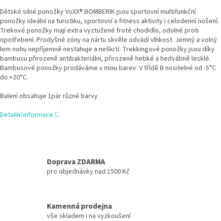
Dětské silné ponožky VoXX® BOMBERIK jsou sportovní multifunkční
ponožky ideální na turistiku, sportovní a fitness aktivity i celodenní nošení.
Trekové ponožky mají extra vyztužené froté chodidlo, odolné proti
opotřebení. Prodyšné zóny na nártu skvěle odvádí vlhkost. Jemný a volný
lem nohu nepříjemně nestahuje a neškrtí. Trekkingové ponožky jsou díky
bambusu přirozeně antibakteriální, přirozeně hebké a hedvábně lesklé.
Bambusové ponožky prodáváme v mixu barev. V třídě B nositelné od -5°C
do +20°C.
Balení obsahuje 1pár různé barvy
Detailní informace
Doprava ZDARMA
pro objednávky nad 1500 Kč
Kamenná prodejna
vše skladem i na vyzkoušení