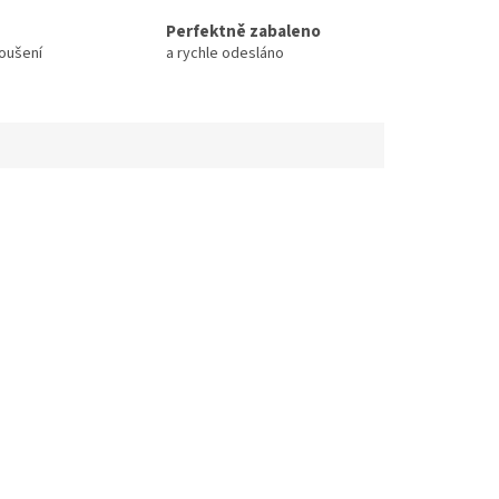
Perfektně zabaleno
koušení
a rychle odesláno