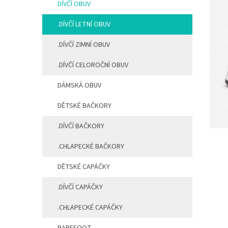
DÍVČÍ OBUV
n
í
.DÍVČÍ LETNÍ OBUV
p
a
.DÍVČÍ ZIMNÍ OBUV
n
e
.DÍVČÍ CELOROČNÍ OBUV
l
DÁMSKÁ OBUV
DĚTSKÉ BAČKORY
.DÍVČÍ BAČKORY
.CHLAPECKÉ BAČKORY
DĚTSKÉ CAPÁČKY
.DÍVČÍ CAPÁČKY
.CHLAPECKÉ CAPÁČKY