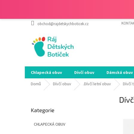
Přejít
KONTA
obchod@rajdetskychboticek.cz
na
obsah
Chlapecká obuv
Dívčí obuv
Dámská obuv
Domů
Dívčí obuv
.Dívčí letní obuv
Dívčí 
P
Dívč
o
Přeskočit
s
Kategorie
kategorie
SALEC
t
r
CHLAPECKÁ OBUV
a
n