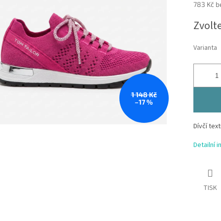
783 Kč b
Měrná
Zvolt
cena:
Varianta
1 148 Kč
–17 %
Dívčí tex
Detailní 
TISK