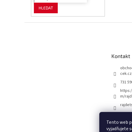
HLEDAT
Z
á
p
a
t
Kontakt
í
obcho
cek.cz
731 59
https:
m/rajd
rajdet
Tento web p
vyjadřujete s