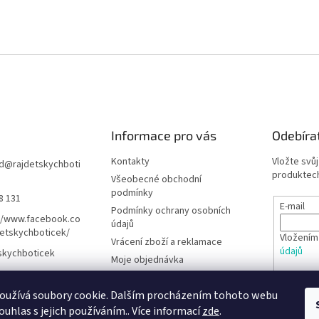
Informace pro vás
Odebíra
Kontakty
Vložte svů
d
@
rajdetskychboti
produktech
Všeobecné obchodní
podmínky
8 131
E-mail
Podmínky ochrany osobních
//www.facebook.co
údajů
etskychboticek/
Vložením
Vrácení zboží a reklamace
údajů
skychboticek
Moje objednávka
Rady pro rodiče
PŘIHL
oužívá soubory cookie. Dalším procházením tohoto webu
Barefoot obuv - Poradna
ouhlas s jejich používáním.. Více informací
zde
.