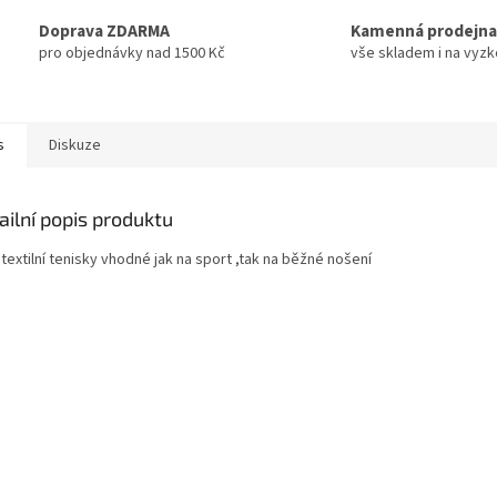
Doprava ZDARMA
Kamenná prodejna
pro objednávky nad 1500 Kč
vše skladem i na vyz
s
Diskuze
ailní popis produktu
 textilní tenisky vhodné jak na sport ,tak na běžné nošení