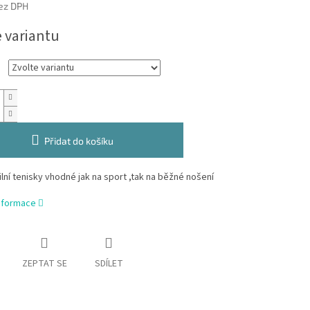
ez DPH
e variantu
Přidat do košíku
tilní tenisky vhodné jak na sport ,tak na běžné nošení
informace
ZEPTAT SE
SDÍLET