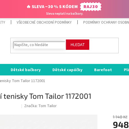
🔥 SLEVA −30 % S KÓDEM
RAJ30
Sleva neplatí na bačkory.
KTY
VŠEOBECNÉ OBCHODNÍ PODMÍNKY
PODMÍNKY OCHRANY OSOBN
HLEDAT
Dětské bačkory
Dětské capáčky
Barefoot
Pl
tenisky Tom Tailor 1172001
í tenisky Tom Tailor 1172001
Značka:
Tom Tailor
ODE:RAJ30:30:%
1 148 Kč
948