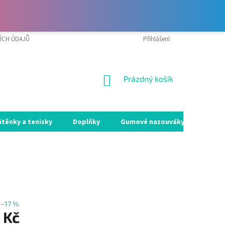
ÍCH ÚDAJŮ
VRÁCENÍ ZBOŽÍ A REKLAMACE
Přihlášení
MOJE OBJEDNÁVKA
NÁKUPNÍ
Prázdný košík
KOŠÍK
átěnky a tenisky
Doplňky
Gumové nazouváky
Holín
–17 %
 Kč