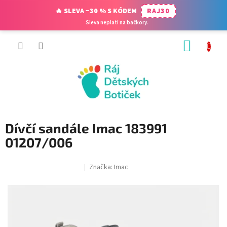
🔥 SLEVA −30 % S KÓDEM
RAJ30
Sleva neplatí na bačkory.
Přejít
NÁKUP
na
obsah
KOŠÍK
Dívčí sandále Imac 183991
01207/006
Značka:
Imac
SALECODE:RAJ30:30:%