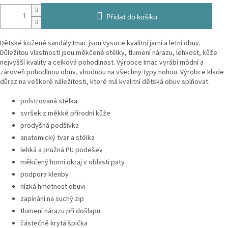
Přidat do košíku
Dětské kožené sandály Imac jsou vysoce kvalitní jarní a letní obuv.
Důležitou vlastností jsou měkčené stélky, tlumení nárazu, lehkost, kůže
nejvyšší kvality a celková pohodlnost. Výrobce Imac vyrábí módní a
zároveň pohodlnou obuv, vhodnou na všechny typy nohou. Výrobce klade
důraz na veškeré náležitosti, které má kvalitní dětská obuv splňovat.
polstrovaná stélka
svršek z měkké přírodní kůže
prodyšná podšívka
anatomický tvar a stélka
lehká a pružná PU podešev
měkčený horní okraj v oblasti paty
podpora klenby
nízká hmotnost obuvi
zapínání na suchý zip
tlumení nárazu při došlapu
částečně krytá špička