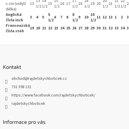
13
14
15
17
18
20
21
22
v cm (vnější
13
15
16
17
18
19
20
21
2
1/2
1/2
1/2
1/2
1/2
1/2
1/2
1/2
délka)
Anglická
5
8
10
3
4
5
6
7
8
9
10
11
12
13
1
2
3
čísla inch
1/2
1/2
1/2
Francouzská
19
20
21
22
23
24
25
26
27
28
29
30
31
32
33
34
3
čísla steh
Z
á
p
a
Kontakt
t
obchod
@
rajdetskychboticek.cz
í
731 598 131
https://www.facebook.com/rajdetskychboticek/
rajdetskychboticek
Informace pro vás