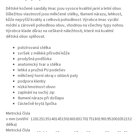
Dětské kožené sandály Imac jsou vysoce kvalitní jarní a letní obuv.
Důležitou vlastností jsou měkčené stélky, tlumení nárazu, lehkost,
kůže nejvyšší kvality a celková pohodlnost. Výrobce Imac vyrábí
módní a zároveň pohodlnou obuv, vhodnou na všechny typy nohou.
Výrobce klade důraz na veškeré náležitosti, které má kvalitní
dětská obuv splňovat.
polstrovaná stélka
svršek z měkké přírodní kůže
prodyšná podšívka
anatomický tvar a stélka
lehká a pružná PU podešev
měkčený horní okraj v oblasti paty
podpora klenby
nízká hmotnost obuvi
zapínání na suchý zip
tlumení nárazu při došlapu
částečně krytá špička
Metrická čísla
v mm (vnitřní
120
125
135
140
145
150
160
165
170
175
180
190
195
200
205
215
2
délka)
Metrická čísla