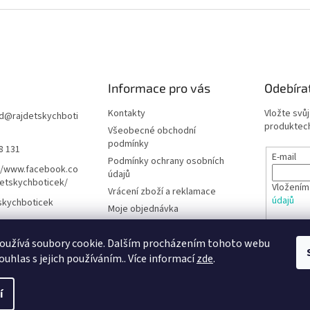
Informace pro vás
Odebíra
Kontakty
Vložte svů
d
@
rajdetskychboti
produktech
Všeobecné obchodní
podmínky
8 131
E-mail
Podmínky ochrany osobních
//www.facebook.co
údajů
etskychboticek/
Vložením
Vrácení zboží a reklamace
údajů
skychboticek
Moje objednávka
Rady pro rodiče
PŘIHL
oužívá soubory cookie. Dalším procházením tohoto webu
Barefoot obuv - Poradna
ouhlas s jejich používáním.. Více informací
zde
.
í
hrazena.