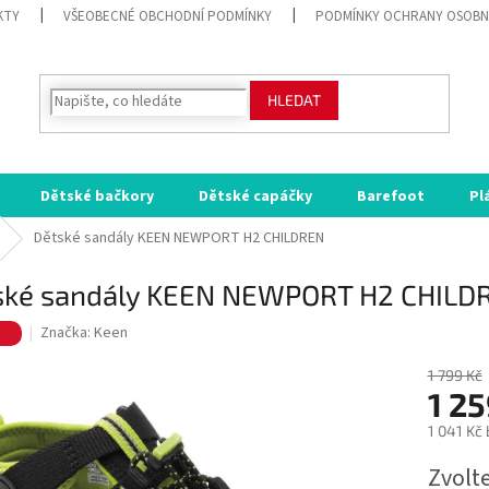
KTY
VŠEOBECNÉ OBCHODNÍ PODMÍNKY
PODMÍNKY OCHRANY OSOBN
HLEDAT
Dětské bačkory
Dětské capáčky
Barefoot
Pl
Dětské sandály KEEN NEWPORT H2 CHILDREN
ské sandály KEEN NEWPORT H2 CHILD
e
Značka:
Keen
1 799 Kč
1 25
1 041 Kč
Měrná
Zvolt
cena: