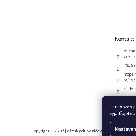
Z
á
p
a
t
Kontakt
í
obcho
cek.cz
731 59
https:
m/rajd
rajdet
Tento web p
vyjadřujete s
Nastaven
Copyright 2026
Ráj dětských botiček
. Všechna práva vy