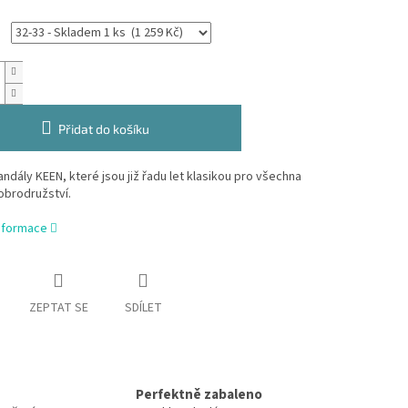
Přidat do košíku
ndály KEEN, které jsou již řadu let klasikou pro všechna
obrodružství.
informace
ZEPTAT SE
SDÍLET
Perfektně zabaleno