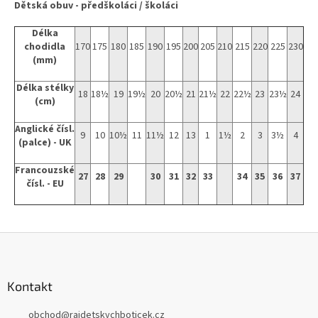
Dětská obuv - předškoláci / školáci
Délka
chodidla
170
175
180
185
190
195
200
205
210
215
220
225
230
(mm)
Délka stélky
18
18½
19
19½
20
20½
21
21½
22
22½
23
23½
24
(cm)
Anglické čísl.
9
10
10½
11
11½
12
13
1
1½
2
3
3½
4
(palce) - UK
Francouzské
27
28
29
30
31
32
33
34
35
36
37
čísl. - EU
Z
á
p
a
Kontakt
t
obchod
@
rajdetskychboticek.cz
í