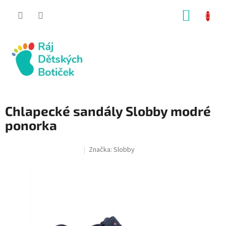
Přejít
NÁKUP
na
obsah
KOŠÍK
Chlapecké sandály Slobby modré
ponorka
Značka:
Slobby
SALECODE:RAJ30:30:%