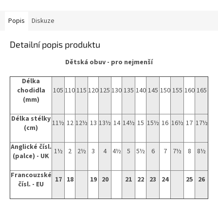
Popis
Diskuze
Detailní popis produktu
Dětská obuv - pro nejmenší
Délka
chodidla
105
110
115
120
125
130
135
140
145
150
155
160
165
(mm)
Délka stélky
11½
12
12½
13
13½
14
14½
15
15½
16
16½
17
17½
(cm)
Anglické čísl.
1½
2
2½
3
4
4½
5
5½
6
7
7½
8
8½
(palce) - UK
Francouzské
17
18
19
20
21
22
23
24
25
26
čísl. - EU