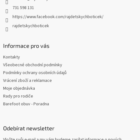
731 598 131
https://www.facebook.com/rajdetskychboticek/
rajdetskychboticek
Informace pro vás
Kontakty
Všeobecné obchodní podmínky
Podmínky ochrany osobních údajů
Vrácení zboží a reklamace
Moje objednávka
Rady pro rodiče
Barefoot obuv - Poradna
Odebírat newsletter
Vložte svůj e-mail a my vám budeme zasílat informace o nových