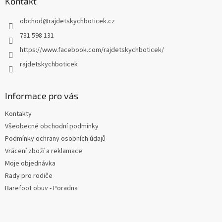
a
Kontakt
t
obchod
@
rajdetskychboticek.cz
í
731 598 131
https://www.facebook.com/rajdetskychboticek/
rajdetskychboticek
Informace pro vás
Kontakty
Všeobecné obchodní podmínky
Podmínky ochrany osobních údajů
Vrácení zboží a reklamace
Moje objednávka
Rady pro rodiče
Barefoot obuv - Poradna