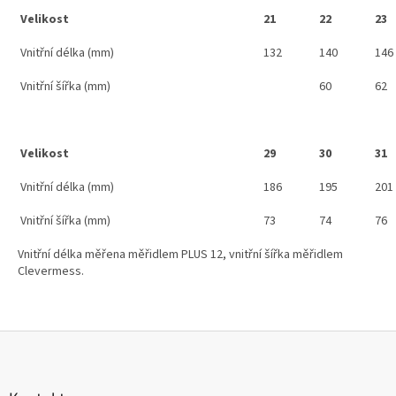
Velikost
21
22
23
Vnitřní délka (mm)
132
140
146
Vnitřní šířka (mm)
60
62
Velikost
29
30
31
Vnitřní délka (mm)
186
195
201
Vnitřní šířka (mm)
73
74
76
Vnitřní délka měřena měřidlem PLUS 12, vnitřní šířka měřidlem
Clevermess.
Z
á
p