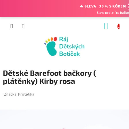
🔥 SLEVA −30 % S KÓDEM
Sleva neplatí na bačko
Přejít
NÁKUP
na
obsah
KOŠÍK
Dětské Barefoot bačkory (
plátěnky) Kirby rosa
Značka:
Protetika