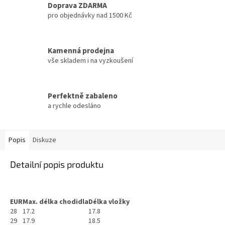
Doprava ZDARMA
pro objednávky nad 1500 Kč
Kamenná prodejna
vše skladem i na vyzkoušení
Perfektně zabaleno
a rychle odesláno
Popis
Diskuze
Detailní popis produktu
EUR
Max. délka chodidla
Délka vložky
28
17.2
17.8
29
17.9
18.5