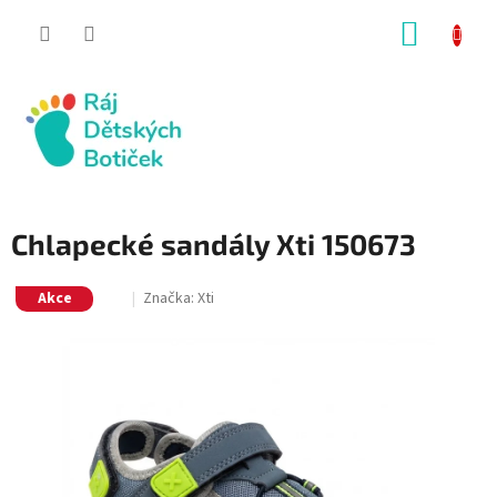
Přejít
NÁKUP
na
obsah
KOŠÍK
Chlapecké sandály Xti 150673
Akce
Značka:
Xti