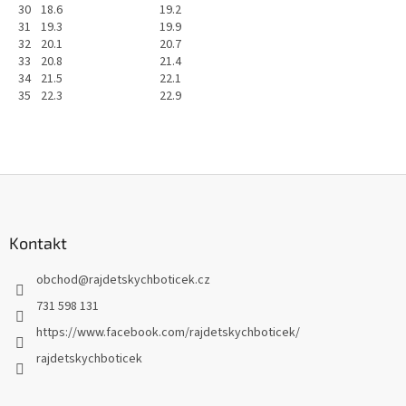
30
18.6
19.2
31
19.3
19.9
32
20.1
20.7
33
20.8
21.4
34
21.5
22.1
35
22.3
22.9
Z
á
p
a
Kontakt
t
obchod
@
rajdetskychboticek.cz
í
731 598 131
https://www.facebook.com/rajdetskychboticek/
rajdetskychboticek