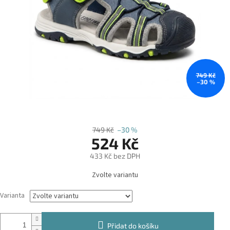
749 Kč
–30 %
749 Kč
–30 %
524 Kč
433 Kč bez DPH
Měrná
Zvolte variantu
cena:
Varianta
Přidat do košíku