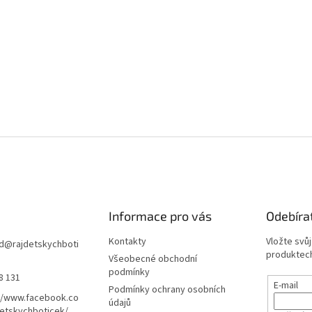
Informace pro vás
Odebíra
Kontakty
Vložte svů
d
@
rajdetskychboti
produktech
Všeobecné obchodní
podmínky
8 131
E-mail
Podmínky ochrany osobních
//www.facebook.co
údajů
etskychboticek/