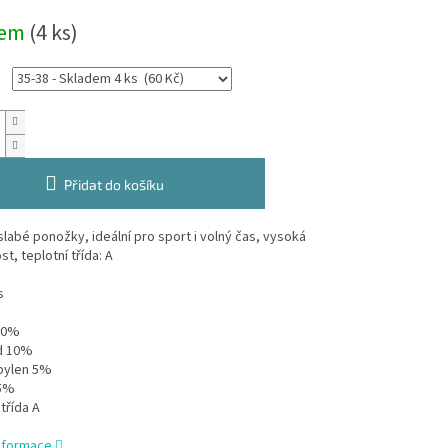
dem
(4 ks)
Přidat do košíku
slabé ponožky, ideální pro sport i volný čas, vysoká
t, teplotní třída: A
s
 80%
id 10%
opylen 5%
 5%
 třída A
informace