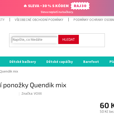
🔥 SLEVA −30 % S KÓDEM
RAJ30
Sleva neplatí na bačkory.
KTY
VŠEOBECNÉ OBCHODNÍ PODMÍNKY
PODMÍNKY OCHRANY OSOBN
HLEDAT
Dětské bačkory
Dětské capáčky
Barefoot
Pl
 Quendik mix
í ponožky Quendik mix
Značka:
VOXX
ODE:RAJ30:30:%
60 
50 Kč be