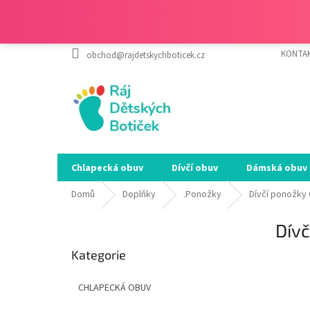
Přejít
KONTA
obchod@rajdetskychboticek.cz
na
obsah
Chlapecká obuv
Dívčí obuv
Dámská obuv
Domů
Doplňky
.Ponožky
Dívčí ponožky
P
Dívč
o
Přeskočit
s
Kategorie
kategorie
SALEC
t
r
CHLAPECKÁ OBUV
a
n