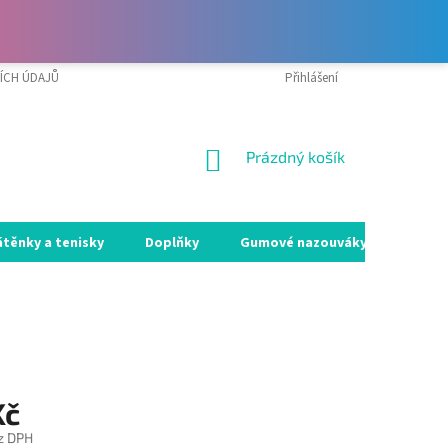
ÍCH ÚDAJŮ
VRÁCENÍ ZBOŽÍ A REKLAMACE
Přihlášení
MOJE OBJEDNÁVKA
NÁKUPNÍ
Prázdný košík
KOŠÍK
átěnky a tenisky
Doplňky
Gumové nazouváky
Holín
Kč
z DPH