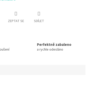
ZEPTAT SE
SDÍLET
Perfektně zabaleno
koušení
a rychle odesláno