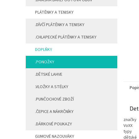
.DÁMSKÁ BAREFOOTOVÁ OBUV
PLÁTĚNKY A TENISKY
.DÍVČÍ PLÁTĚNKY A TENISKY
.CHLAPECKÉ PLÁTĚNKY A TENISKY
DOPLŇKY
.PONOŽKY
.DĚTSKÉ LAHVE
.VLOŽKY A STÉLKY
Popi
.PUNČOCHOVÉ ZBOŽÍ
Det
.ČEPICE A NÁKRČNÍKY
značky
.DÁRKOVÉ POUKAZY
VoXX
typy
GUMOVÉ NAZOUVÁKY
dětské