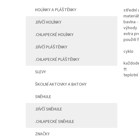
HOLÍNKY A PLÁŠTĚNKY
střední 
materiál
bavlna 
.DÍVČÍ HOLÍNKY
výhody
extra p
.CHLAPECKÉ HOLÍNKY
použití 
.DÍVČÍ PLÁŠTĚNKY
cyklo
.CHLAPECKÉ PLÁŠTĚNKY
každode
tt
SLEVY
teplotní
ŠKOLNÍ AKTOVKY A BATOHY
SNĚHULE
.DÍVČÍ SNĚHULE
.CHLAPECKÉ SNĚHULE
ZNAČKY