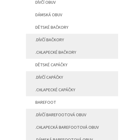
DÍVČÍ OBUV
n
í
DÁMSKÁ OBUV
p
a
DĚTSKÉ BAČKORY
n
e
.DÍVČÍ BAČKORY
l
.CHLAPECKÉ BAČKORY
DĚTSKÉ CAPÁČKY
.DÍVČÍ CAPÁČKY
.CHLAPECKÉ CAPÁČKY
BAREFOOT
.DÍVČÍ BAREFOOTOVÁ OBUV
.CHLAPECKÁ BAREFOOTOVÁ OBUV