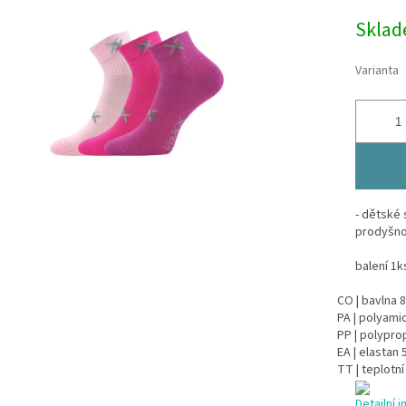
Měrná
Skla
cena:
Varianta
- dětské 
prodyšnos
balení 1k
CO | bavlna
PA | polyam
PP | polypr
EA | elastan
TT | teplotní
Detailní 