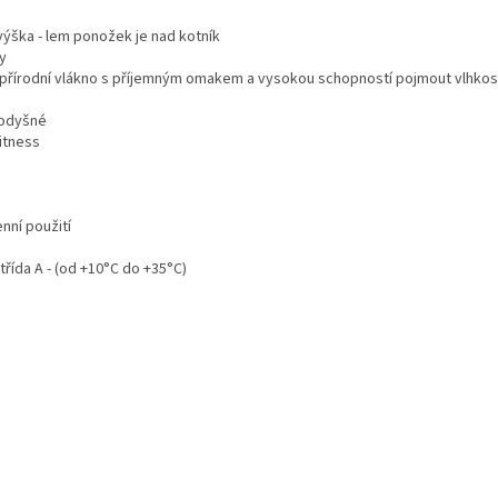
výška - lem ponožek je nad kotník
y
- přírodní vlákno s příjemným omakem a vysokou schopností pojmout vlhkos
rodyšné
fitness
nní použití
 třída A - (od +10°C do +35°C)