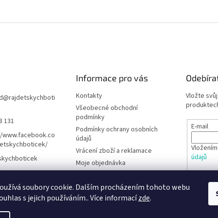
Informace pro vás
Odebíra
Kontakty
Vložte svů
d
@
rajdetskychboti
produktech
Všeobecné obchodní
podmínky
8 131
E-mail
Podmínky ochrany osobních
//www.facebook.co
údajů
etskychboticek/
Vložením
Vrácení zboží a reklamace
údajů
skychboticek
Moje objednávka
Rady pro rodiče
PŘIHL
oužívá soubory cookie. Dalším procházením tohoto webu
Barefoot obuv - Poradna
ouhlas s jejich používáním.. Více informací
zde
.