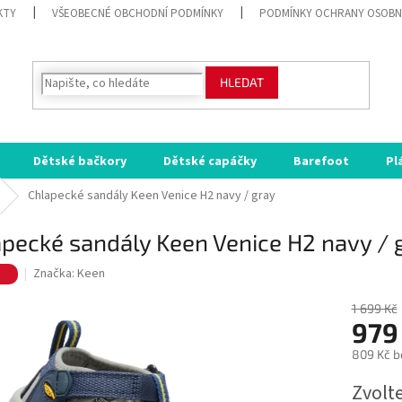
KTY
VŠEOBECNÉ OBCHODNÍ PODMÍNKY
PODMÍNKY OCHRANY OSOBN
HLEDAT
Dětské bačkory
Dětské capáčky
Barefoot
Pl
Chlapecké sandály Keen Venice H2 navy / gray
pecké sandály Keen Venice H2 navy / 
e
Značka:
Keen
1 699 Kč
979
809 Kč b
Měrná
Zvolt
cena: