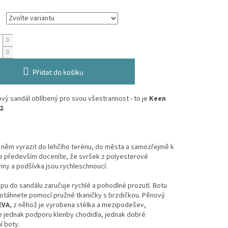
Přidat do košíku
ý sandál oblíbený pro svou všestrannost - to je
Keen
2
.
 něm vyrazit do lehčího terénu, do města a samozřejmě k
e především doceníte, že svršek z polyesterové
ny a podšívka jsou rychleschnoucí.
pu do sandálu zaručuje rychlé a pohodlné prozutí. Botu
otáhnete pomocí pružné tkaničky s brzdičkou. Pěnový
EVA
, z něhož je vyrobena stélka a mezipodešev,
e jednak podporu klenby chodidla, jednak dobré
í boty.