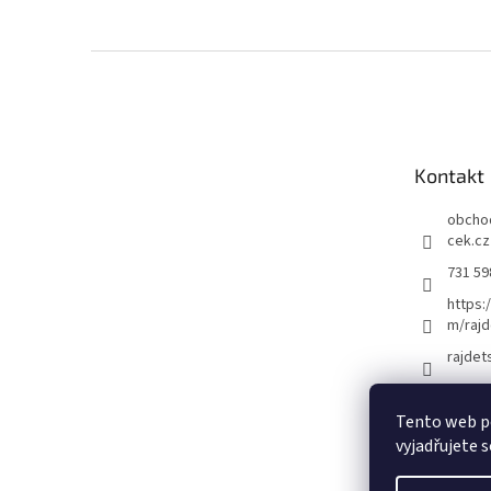
Z
á
p
a
t
Kontakt
í
obcho
cek.cz
731 59
https:
m/rajd
rajdet
Tento web p
vyjadřujete s