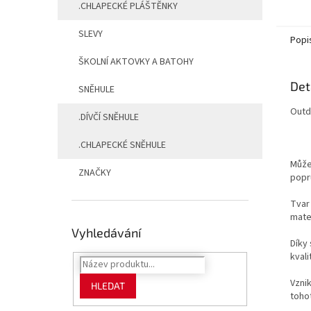
.CHLAPECKÉ PLÁŠTĚNKY
SLEVY
Popi
ŠKOLNÍ AKTOVKY A BATOHY
Det
SNĚHULE
Outd
.DÍVČÍ SNĚHULE
.CHLAPECKÉ SNĚHULE
Může
ZNAČKY
popr
Tvar
mate
Vyhledávání
Díky 
kval
Vznik
HLEDAT
toho