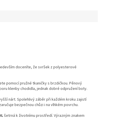
ředevším doceníte, že svršek z polyesterové
nete pomocí pružné tkaničky s brzdičkou. Pěnový
poru klenby chodidla, jednak dobré odpružení boty.
yšší nárt. Spolehlivý záběr při každém kroku zajistí
aručuje bezpečnou chůzi i na vlhkém povrchu.
OL
šetrná k životnímu prostředí. Výrazným znakem