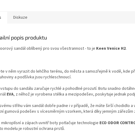
s
Diskuze
ailní popis produktu
oorový sandál oblíbený pro svou všestrannost - to je
Keen Venice H2
.
te v něm vyrazit do lehčího terénu, do města a samozřejmě k vodě, kde p
uhoviny a podšívka jsou rychleschnoucí.
 vstupu do sandálu zaručuje rychlé a pohodlné prozutí. Botu snadno dotáh
riál
EVA
, z něhož je vyrobena stélka a mezipodešev, poskytuje jednak pod
svému střihu vám sandál dobře padne i v případě, že máte širší chodidlo a v
itní gumová podešev s vícesměrným vzorkem, která díky jemným zářezům z
 mikroplísní a zápach uvnitř boty potlačuje technologie
ECO ODOR CONTR
to modelu je robustní ochrana prstů.