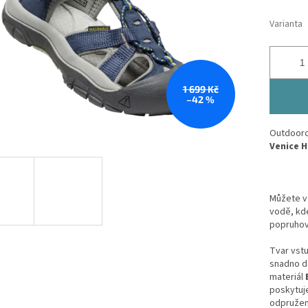
Varianta
1 699 Kč
–42 %
Outdoorov
Venice H
Můžete v
vodě, kd
popruhovi
Tvar vstu
snadno d
materiál
poskytuj
odpružen