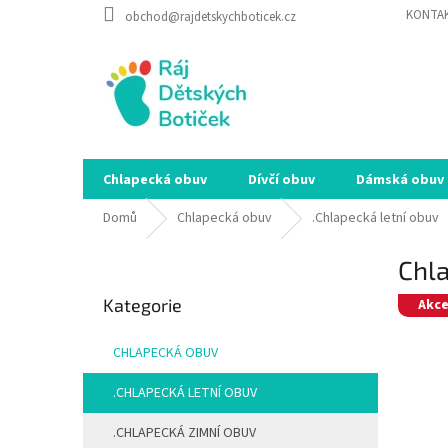
Přejít
KONTA
obchod@rajdetskychboticek.cz
na
obsah
Chlapecká obuv
Dívčí obuv
Dámská obuv
Domů
Chlapecká obuv
.Chlapecká letní obuv
P
Chla
o
Přeskočit
s
Kategorie
kategorie
Akc
t
r
CHLAPECKÁ OBUV
a
n
.CHLAPECKÁ LETNÍ OBUV
n
í
.CHLAPECKÁ ZIMNÍ OBUV
p