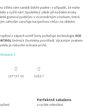
u střihu vám sandál dobře padne i v případě, že máte
didlo a vyšší nárt. Spolehlivý záběr při každém kroku
kvalitní gumová podešev s vícesměrným vzorkem, která
ným zářezům zaručuje bezpečnou chůzi i na vlhkém
roplísní a zápach uvnitř boty potlačuje technologie
ECO
ONTROL
šetrná k životnímu prostředí. Výrazným znakem
delu je robustní ochrana prstů.
informace
ZEPTAT SE
SDÍLET
Perfektně zabaleno
koušení
a rychle odesláno