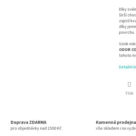
Díky svém
širší cho
zajistí 
díky jem
povrchu.
Vznik mik
ODOR C
tohoto mo
Detailní 
TISK
Doprava ZDARMA
Kamenná prodejna
pro objednávky nad 1500 Kč
vše skladem i na vyz