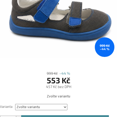
999 Kč
–44 %
999 Kč
–44 %
553 Kč
457 Kč bez DPH
Měrná
Zvolte variantu
cena:
Varianta