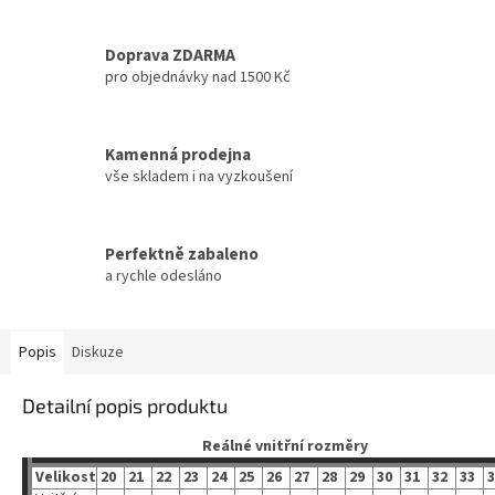
Doprava ZDARMA
pro objednávky nad 1500 Kč
Kamenná prodejna
vše skladem i na vyzkoušení
Perfektně zabaleno
a rychle odesláno
Popis
Diskuze
Detailní popis produktu
Reálné vnitřní rozměry
Velikost
20
21
22
23
24
25
26
27
28
29
30
31
32
33
3