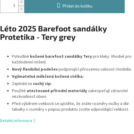
Přidat do košíku
Léto 2025 Barefoot sandálky
Protetika - Tery grey
Pohodlné
kožené barefoot sandálky Tery
pro kluky. Vhodné pro
každodenní nošení.
Nový flexibilní podešev
podporující přirozenou valivost chodidla.
Vyjímatelná měkčená kožená stélka.
Zapínání na
suchý zip.
Použité
atestované přírodní materiály
zabezpečují zdravotní
nezávadnost obuvi.
Před výběrem velikosti se ujistěte, že znáte rozměry nožky a dle
tabulky s rozměry v popisu produktu zvolte odpovídající velikost.
Detailní informace