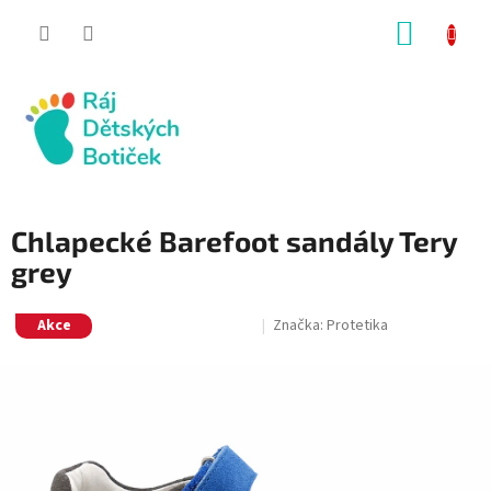
Přejít
NÁKUP
na
obsah
KOŠÍK
Chlapecké Barefoot sandály Tery
grey
Akce
Značka:
Protetika
SALECODE:RAJ30:30:%