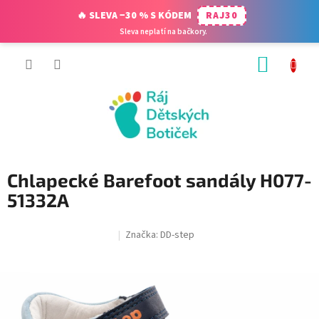
🔥 SLEVA −30 % S KÓDEM
RAJ30
Sleva neplatí na bačkory.
Přejít
NÁKUP
na
obsah
KOŠÍK
Chlapecké Barefoot sandály H077-
51332A
Značka:
DD-step
SALECODE:RAJ30:30:%