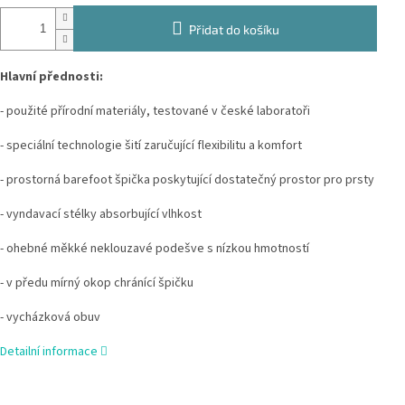
Přidat do košíku
Hlavní přednosti:
- použité přírodní materiály, testované v české laboratoři
- speciální technologie šití zaručující flexibilitu a komfort
- prostorná barefoot špička poskytující dostatečný prostor pro prsty
- vyndavací stélky absorbující vlhkost
- ohebné měkké neklouzavé podešve s nízkou hmotností
- v předu mírný okop chránící špičku
- vycházková obuv
Detailní informace