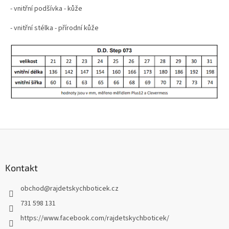
- vnitřní podšívka - kůže
- vnitřní stélka - přírodní kůže
Z
á
p
a
Kontakt
t
obchod
@
rajdetskychboticek.cz
í
731 598 131
https://www.facebook.com/rajdetskychboticek/