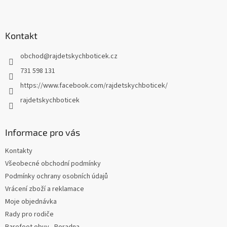
Z
á
p
a
Kontakt
t
obchod
@
rajdetskychboticek.cz
í
731 598 131
https://www.facebook.com/rajdetskychboticek/
rajdetskychboticek
Informace pro vás
Kontakty
Všeobecné obchodní podmínky
Podmínky ochrany osobních údajů
Vrácení zboží a reklamace
Moje objednávka
Rady pro rodiče