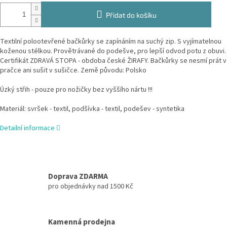
Přidat do košíku
Textilní polootevřené bačkůrky se zapínáním na suchý zip. S vyjímatelnou
koženou stélkou. Provětrávané do podešve, pro lepší odvod potu z obuvi.
Certifikát ZDRAVÁ STOPA - obdoba české ŽIRAFY. Bačkůrky se nesmí prát v
pračce ani sušit v sušičce. Země původu: Polsko
Úzký střih - pouze pro nožičky bez vyššího nártu !!!
Materiál: svršek - textil, podšívka - textil, podešev - syntetika
Detailní informace
Doprava ZDARMA
pro objednávky nad 1500 Kč
Kamenná prodejna