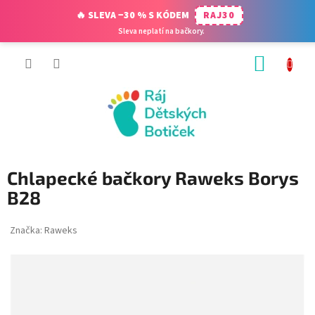
🔥 SLEVA −30 % S KÓDEM
RAJ30
Sleva neplatí na bačkory.
Přejít
NÁKUP
na
obsah
KOŠÍK
Chlapecké bačkory Raweks Borys
B28
Značka:
Raweks