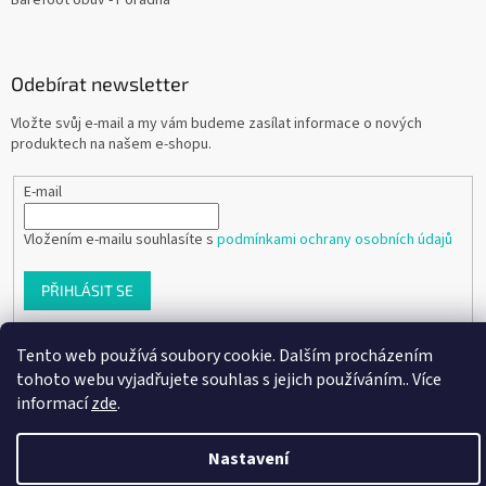
Barefoot obuv - Poradna
Odebírat newsletter
Vložte svůj e-mail a my vám budeme zasílat informace o nových
produktech na našem e-shopu.
E-mail
Vložením e-mailu souhlasíte s
podmínkami ochrany osobních údajů
PŘIHLÁSIT SE
Tento web používá soubory cookie. Dalším procházením
tohoto webu vyjadřujete souhlas s jejich používáním.. Více
Vytvořil Shoptet
informací
zde
.
Copyright 2026
Ráj dětských botiček
. Všechna práva vyhrazena.
Nastavení