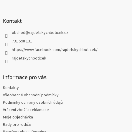
Z
á
p
a
Kontakt
t
obchod
@
rajdetskychboticek.cz
í
731 598 131
https://www.facebook.com/rajdetskychboticek/
rajdetskychboticek
Informace pro vás
Kontakty
Všeobecné obchodní podmínky
Podmínky ochrany osobních údajů
Vrácení zboží a reklamace
Moje objednávka
Rady pro rodiče