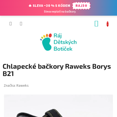
🔥 SLEVA −30 % S KÓDEM
RAJ30
Sleva neplatí na bačkory.
Přejít
NÁKUP
na
obsah
KOŠÍK
Chlapecké bačkory Raweks Borys
B21
Značka:
Raweks