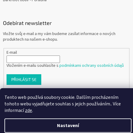
Barefoot obuv - Poradna
Odebírat newsletter
Vložte svůj e-mail a my vám budeme zasílat informace o nových
produktech na našem e-shopu.
E-mail
Vložením e-mailu souhlasíte s
podmínkami ochrany osobních údajů
PŘIHLÁSIT SE
Tento web používá soubory cookie. Dalším procházením
tohoto webu vyjadřujete souhlas s jejich používáním.. Více
Vytvořil Shoptet
informací
zde
.
Copyright 2026
Ráj dětských botiček
. Všechna práva vyhrazena.
Nastavení