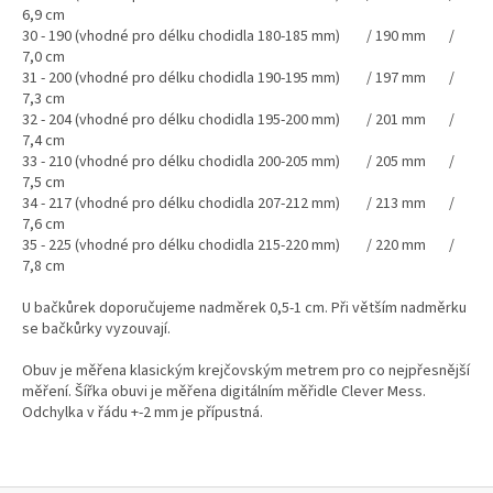
6,9 cm
30 - 190 (vhodné pro délku chodidla 180-185 mm) / 190 mm /
7,0 cm
31 - 200 (vhodné pro délku chodidla 190-195 mm) / 197 mm /
7,3 cm
32 - 204 (vhodné pro délku chodidla 195-200 mm) / 201 mm /
7,4 cm
33 - 210 (vhodné pro délku chodidla 200-205 mm) / 205 mm /
7,5 cm
34 - 217 (vhodné pro délku chodidla 207-212 mm) / 213 mm /
7,6 cm
35 - 225 (vhodné pro délku chodidla 215-220 mm) / 220 mm /
7,8 cm
U bačkůrek doporučujeme nadměrek 0,5-1 cm. Při větším nadměrku
se bačkůrky vyzouvají.
Obuv je měřena klasickým krejčovským metrem pro co nejpřesnější
měření. Šířka obuvi je měřena digitálním měřidle Clever Mess.
Odchylka v řádu +-2 mm je přípustná.