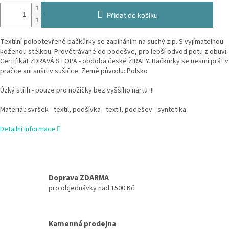
Přidat do košíku
Textilní polootevřené bačkůrky se zapínáním na suchý zip. S vyjímatelnou
koženou stélkou. Provětrávané do podešve, pro lepší odvod potu z obuvi.
Certifikát ZDRAVÁ STOPA - obdoba české ŽIRAFY. Bačkůrky se nesmí prát v
pračce ani sušit v sušičce. Země původu: Polsko
Úzký střih - pouze pro nožičky bez vyššího nártu !!!
Materiál: svršek - textil, podšívka - textil, podešev - syntetika
Detailní informace
Doprava ZDARMA
pro objednávky nad 1500 Kč
Kamenná prodejna