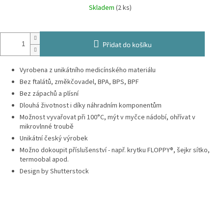
Měrná
Skladem
(2 ks)
cena:
Přidat do košíku
Vyrobena z unikátního medicínského materiálu
Bez ftalátů, změkčovadel, BPA, BPS, BPF
Bez zápachů a plísní
Dlouhá životnost i díky náhradním komponentům
Možnost vyvařovat při 100°C, mýt v myčce nádobí, ohřívat v
mikrovlnné troubě
Unikátní český výrobek
Možno dokoupit příslušenství - např. krytku FLOPPY®, šejkr sítko,
termoobal apod.
Design by Shutterstock