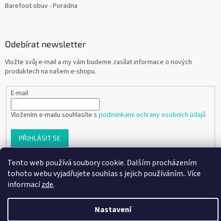
Barefoot obuv - Poradna
Odebírat newsletter
Vložte svůj e-mail a my vám budeme zasílat informace o nových
produktech na našem e-shopu.
E-mail
Vložením e-mailu souhlasíte s
podmínkami ochrany osobních údajů
PŘIHLÁSIT SE
Tento web používá soubory cookie. Dalším procházením
tohoto webu vyjadřujete souhlas s jejich používáním.. Více
Vytvořil Shoptet
informací
zde
.
Nastavení
Copyright 2026
Ráj dětských botiček
. Všechna práva vyhrazena.