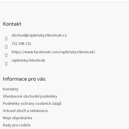
Z
á
p
a
Kontakt
t
obchod
@
rajdetskychboticek.cz
í
731 598 131
https://www.facebook.com/rajdetskychboticek/
rajdetskychboticek
Informace pro vás
Kontakty
Všeobecné obchodní podmínky
Podmínky ochrany osobních údajů
Vrácení zboží a reklamace
Moje objednávka
Rady pro rodiče