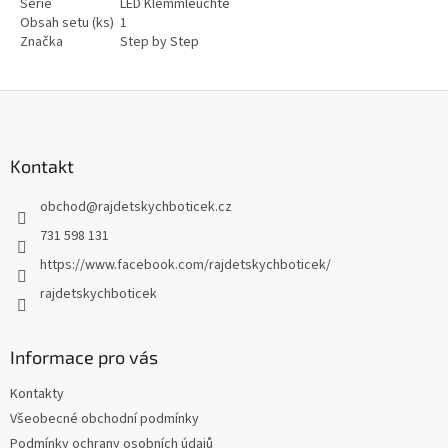
Série
LED Klemmleuchte
Obsah setu (ks)
1
Značka
Step by Step
Z
á
p
a
Kontakt
t
obchod
@
rajdetskychboticek.cz
í
731 598 131
https://www.facebook.com/rajdetskychboticek/
rajdetskychboticek
Informace pro vás
Kontakty
Všeobecné obchodní podmínky
Podmínky ochrany osobních údajů