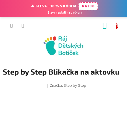
🔥 SLEVA −30 % S KÓDEM
RAJ30
Sleva neplatí na bačkory.
Přejít
NÁKUP
na
obsah
KOŠÍK
Step by Step Blikačka na aktovku
Značka:
Step by Step
SALECODE:RAJ30:30:%