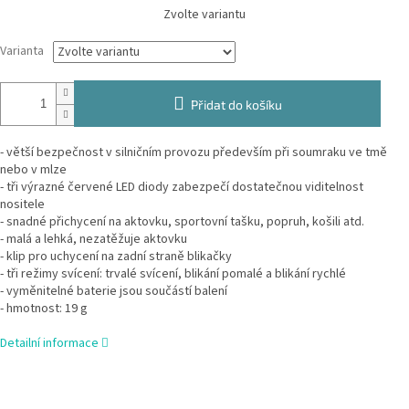
Měrná
Zvolte variantu
cena:
Varianta
Přidat do košíku
- větší bezpečnost v silničním provozu především při soumraku ve tmě
nebo v mlze
- tři výrazné červené LED diody zabezpečí dostatečnou viditelnost
nositele
- snadné přichycení na aktovku, sportovní tašku, popruh, košili atd.
- malá a lehká, nezatěžuje aktovku
- klip pro uchycení na zadní straně blikačky
- tři režimy svícení: trvalé svícení, blikání pomalé a blikání rychlé
- vyměnitelné baterie jsou součástí balení
- hmotnost: 19 g
Detailní informace