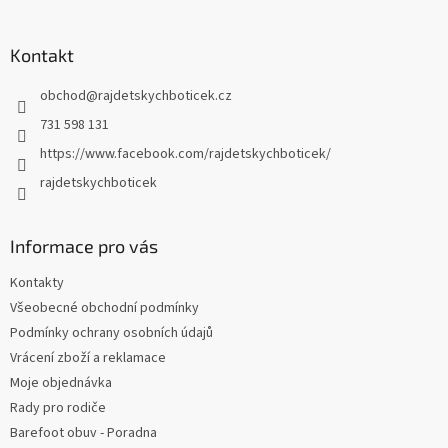
á
p
a
Kontakt
t
obchod
@
rajdetskychboticek.cz
í
731 598 131
https://www.facebook.com/rajdetskychboticek/
rajdetskychboticek
Informace pro vás
Kontakty
Všeobecné obchodní podmínky
Podmínky ochrany osobních údajů
Vrácení zboží a reklamace
Moje objednávka
Rady pro rodiče
Barefoot obuv - Poradna