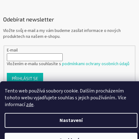
Odebírat newsletter
Vložte svůj e-mail a my vám budeme zasílat informace o nových
produktech na našem e-shopu.
E-mail
Vložením e-mailu souhlasíte s
podmínkami ochrany osobních údajů
PŘIHLÁSIT SE
Tento web používá soubory cookie. Dalším procházením
tohoto webu vyjadřujete souhlas s jejich používáním.. Více
informací
zde
.
Vytvořil Shoptet
Nastavení
Copyright 2026
Ráj dětských botiček
. Všechna práva vyhrazena.