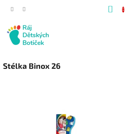
Přejít
NÁKUP
na
obsah
KOŠÍK
Stélka Binox 26