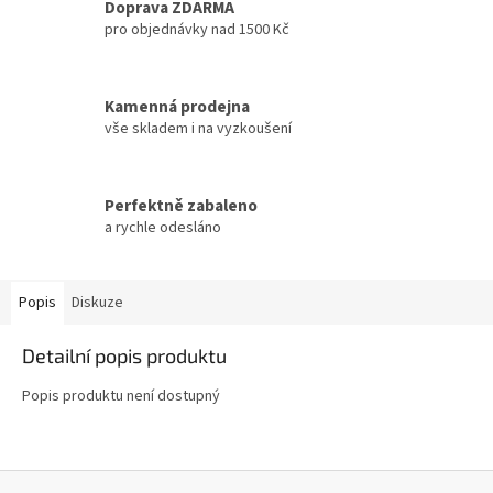
Doprava ZDARMA
pro objednávky nad 1500 Kč
Kamenná prodejna
vše skladem i na vyzkoušení
Perfektně zabaleno
a rychle odesláno
Popis
Diskuze
Detailní popis produktu
Popis produktu není dostupný
Z