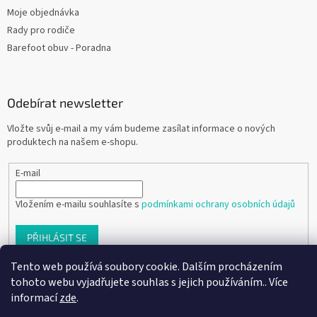
Moje objednávka
Rady pro rodiče
Barefoot obuv - Poradna
Odebírat newsletter
Vložte svůj e-mail a my vám budeme zasílat informace o nových
produktech na našem e-shopu.
E-mail
Vložením e-mailu souhlasíte s
podmínkami ochrany osobních údajů
PŘIHLÁSIT SE
Tento web používá soubory cookie. Dalším procházením
tohoto webu vyjadřujete souhlas s jejich používáním.. Více
informací
zde
.
Vytvořil Shoptet