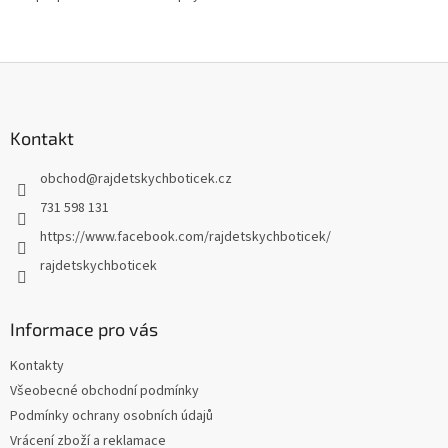
Z
á
p
a
Kontakt
t
obchod
@
rajdetskychboticek.cz
í
731 598 131
https://www.facebook.com/rajdetskychboticek/
rajdetskychboticek
Informace pro vás
Kontakty
Všeobecné obchodní podmínky
Podmínky ochrany osobních údajů
Vrácení zboží a reklamace