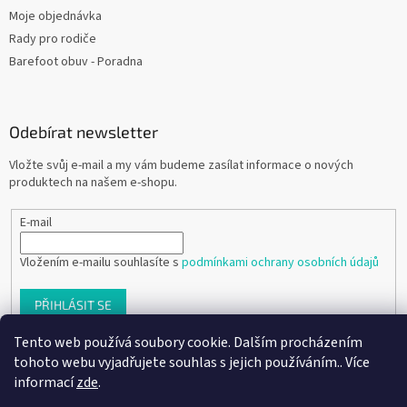
Moje objednávka
Rady pro rodiče
Barefoot obuv - Poradna
Odebírat newsletter
Vložte svůj e-mail a my vám budeme zasílat informace o nových
produktech na našem e-shopu.
E-mail
Vložením e-mailu souhlasíte s
podmínkami ochrany osobních údajů
PŘIHLÁSIT SE
Tento web používá soubory cookie. Dalším procházením
tohoto webu vyjadřujete souhlas s jejich používáním.. Více
informací
zde
.
Vytvořil Shoptet