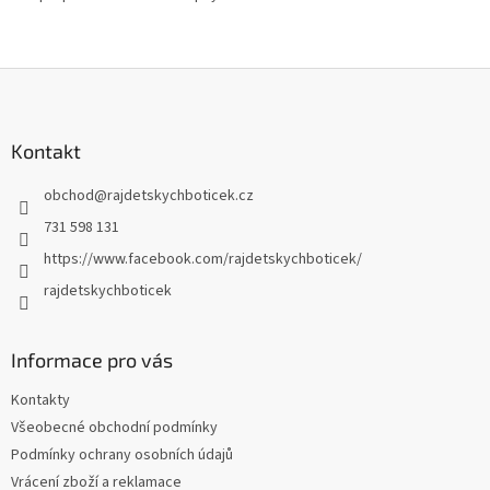
Z
á
p
a
Kontakt
t
obchod
@
rajdetskychboticek.cz
í
731 598 131
https://www.facebook.com/rajdetskychboticek/
rajdetskychboticek
Informace pro vás
Kontakty
Všeobecné obchodní podmínky
Podmínky ochrany osobních údajů
Vrácení zboží a reklamace