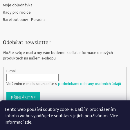
Moje objednávka
Rady pro rodiče
Barefoot obuv - Poradna
Odebírat newsletter
Vložte svůj e-mail a my vám budeme zasílat informace o nových
produktech na našem e-shopu.
E-mail
Vložením e-mailu souhlasíte s
podmínkami ochrany osobních údajů
PŘIHLÁSIT SE
Tento web používá soubory cookie. Dalším procházením
tohoto webu vyjadřujete souhlas s jejich používáním.. Více
informací
zde
.
Vytvořil Shoptet