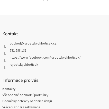
Z
á
p
a
Kontakt
t
obchod
@
rajdetskychboticek.cz
í
731 598 131
https://www.facebook.com/rajdetskychboticek/
rajdetskychboticek
Informace pro vás
Kontakty
Všeobecné obchodní podmínky
Podmínky ochrany osobních údajů
Vrácení zboží a reklamace