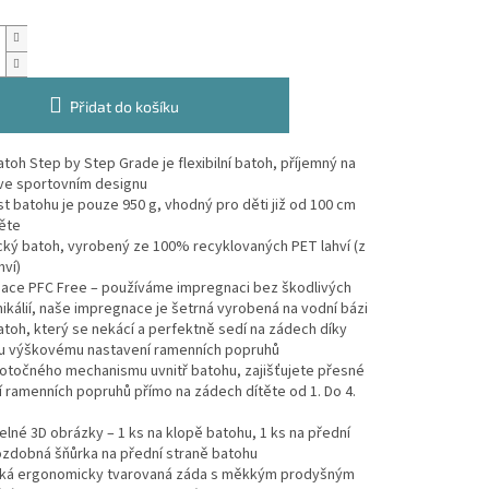
Přidat do košíku
batoh Step by Step Grade je flexibilní batoh, příjemný na
 ve sportovním designu
t batohu je pouze 950 g, vhodný pro děti již od 100 cm
ěte
cký batoh, vyrobený ze 100% recyklovaných PET lahví (z
hví)
nace PFC Free – používáme impregnaci bez škodlivých
kálií, naše impregnace je šetrná vyrobená na vodní bázi
batoh, který se nekácí a perfektně sedí na zádech díky
u výškovému nastavení ramenních popruhů
 otočného mechanismu uvnitř batohu, zajišťujete přesné
 ramenních popruhů přímo na zádech dítěte od 1. Do 4.
elné 3D obrázky – 1 ks na klopě batohu, 1 ks na přední
ozdobná šňůrka na přední straně batohu
lehká ergonomicky tvarovaná záda s měkkým prodyšným