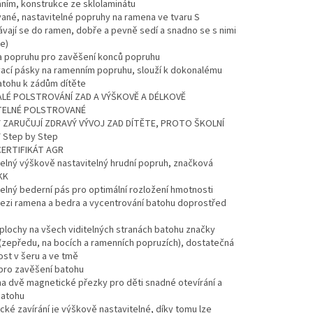
ním, konstrukce ze sklolaminátu
vané, nastavitelné popruhy na ramena ve tvaru S
vají se do ramen, dobře a pevně sedí a snadno se s nimi
e)
na popruhu pro zavěšení konců popruhu
vací pásky na ramenním popruhu, slouží k dokonalému
batohu k zádům dítěte
LÉ POLSTROVÁNÍ ZAD A VÝŠKOVĚ A DÉLKOVĚ
TELNÉ POLSTROVANÉ
ZARUČUJÍ ZDRAVÝ VÝVOJ ZAD DÍTĚTE, PROTO ŠKOLNÍ
Step by Step
CERTIFIKÁT AGR
elný výškově nastavitelný hrudní popruh, značková
KK
elný bederní pás pro optimální rozložení hmotnosti
ezi ramena a bedra a vycentrování batohu doprostřed
í plochy na všech viditelných stranách batohu značky
(zepředu, na bocích a ramenních popruzích), dostatečná
st v šeru a ve tmě
 pro zavěšení batohu
na dvě magnetické přezky pro děti snadné otevírání a
batohu
cké zavírání je výškově nastavitelné, díky tomu lze