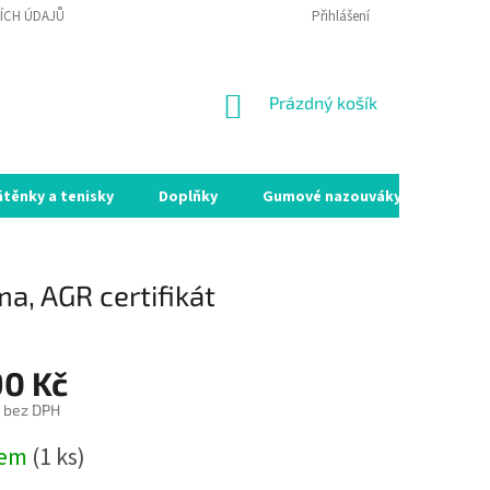
ÍCH ÚDAJŮ
VRÁCENÍ ZBOŽÍ A REKLAMACE
Přihlášení
MOJE OBJEDNÁVKA
NÁKUPNÍ
Prázdný košík
KOŠÍK
átěnky a tenisky
Doplňky
Gumové nazouváky
Holín
a, AGR certifikát
90 Kč
 bez DPH
dem
(1 ks)