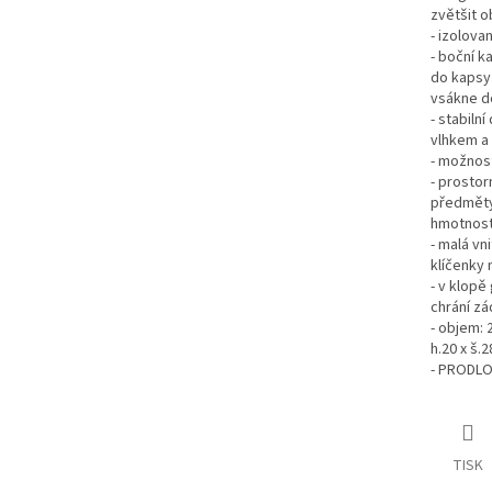
zvětšit 
- izolova
- boční k
do kapsy 
vsákne do
- stabiln
vlhkem a
- možnos
- prostor
předměty 
hmotnost
- malá vn
klíčenky 
- v klopě
chrání zá
- objem: 
h.20 x š.2
- PRODL
TISK