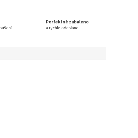
Perfektně zabaleno
koušení
a rychle odesláno