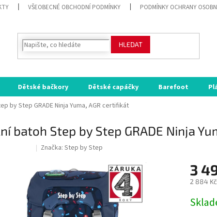
KTY
VŠEOBECNÉ OBCHODNÍ PODMÍNKY
PODMÍNKY OCHRANY OSOBN
HLEDAT
Dětské bačkory
Dětské capáčky
Barefoot
Pl
tep by Step GRADE Ninja Yuma, AGR certifikát
ní batoh Step by Step GRADE Ninja Yum
Značka:
Step by Step
ODE:RAJ30:30:%
3 4
2 884 Kč
Měrná
Skla
cena: