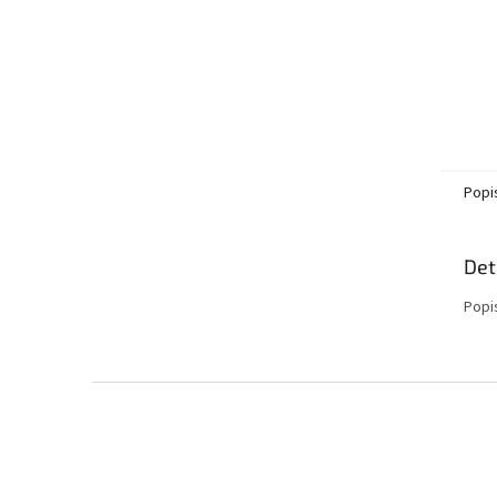
Popi
Det
Popi
Z
á
p
a
t