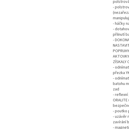
polstrová
- polstro
(nezařezá
manipuluj
- háčky 
- dotaho
přilnutí 
- DOKONA
NASTAVI
POPRUHY 
AKTOVKY 
ZÍSKALY 
- odnímat
přezka Y
- odnímat
batohu m
zad
- reflexn
ORALITE 
bezpečno
- poutko
- uzávěr 
zavírání 
- magneti