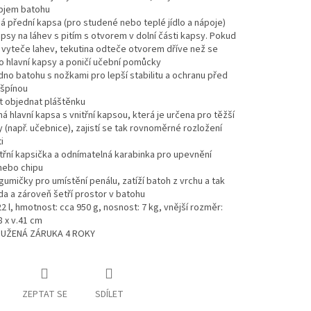
objem batohu
ná přední kapsa (pro studené nebo teplé jídlo a nápoje)
apsy na láhev s pitím s otvorem v dolní části kapsy. Pokud
vyteče lahev, tekutina odteče otvorem dříve než se
 hlavní kapsy a poničí učební pomůcky
í dno batohu s nožkami pro lepší stabilitu a ochranu před
 špínou
t objednat pláštěnku
ná hlavní kapsa s vnitřní kapsou, která je určena pro těžší
(např. učebnice), zajistí se tak rovnoměrné rozložení
i
itřní kapsička a odnímatelná karabinka pro upevnění
nebo chipu
 gumičky pro umístění penálu, zatíží batoh z vrchu a tak
da a zároveň šetří prostor v batohu
22 l, hmotnost: cca 950 g, nosnost: 7 kg, vnější rozměr:
8 x v.41 cm
OUŽENÁ ZÁRUKA 4 ROKY
ZEPTAT SE
SDÍLET