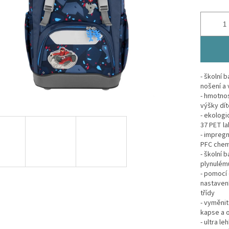
- školní 
nošení a
- hmotnos
výšky dít
- ekologi
37 PET la
- impreg
PFC chemi
- školní 
plynulém
- pomocí
nastavení
třídy
- vyměnit
kapse a 
- ultra 