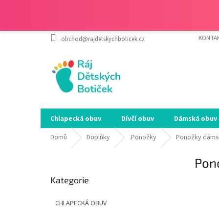
Přejít
KONTA
obchod@rajdetskychboticek.cz
na
obsah
Chlapecká obuv
Dívčí obuv
Dámská obuv
Domů
Doplňky
.Ponožky
Ponožky dámsk
P
Pon
o
Přeskočit
s
Kategorie
kategorie
SALEC
t
r
CHLAPECKÁ OBUV
a
n