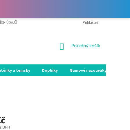
ÍCH ÚDAJŮ
VRÁCENÍ ZBOŽÍ A REKLAMACE
Přihlášení
MOJE OBJEDNÁVKA
NÁKUPNÍ
Prázdný košík
KOŠÍK
átěnky a tenisky
Doplňky
Gumové nazouváky
Holín
Kč
z DPH