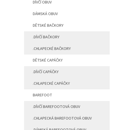
DÍVČÍ OBUV
n
í
DÁMSKÁ OBUV
p
a
DĚTSKÉ BAČKORY
n
e
.DÍVČÍ BAČKORY
l
.CHLAPECKÉ BAČKORY
DĚTSKÉ CAPÁČKY
.DÍVČÍ CAPÁČKY
.CHLAPECKÉ CAPÁČKY
BAREFOOT
.DÍVČÍ BAREFOOTOVÁ OBUV
.CHLAPECKÁ BAREFOOTOVÁ OBUV