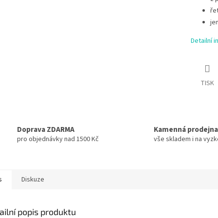
ře
je
Detailní 
TISK
Doprava ZDARMA
Kamenná prodejna
pro objednávky nad 1500 Kč
vše skladem i na vyz
s
Diskuze
ailní popis produktu