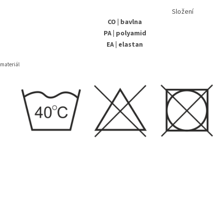
Složení
CO | bavlna
PA | polyamid
EA | elastan
 materiál