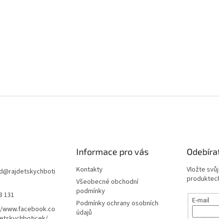
Informace pro vás
Odebíra
Kontakty
Vložte svů
d
@
rajdetskychboti
produktech
Všeobecné obchodní
podmínky
8 131
E-mail
Podmínky ochrany osobních
//www.facebook.co
údajů
etskychboticek/