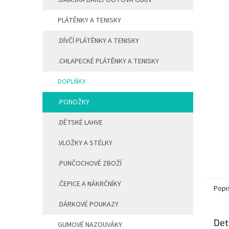
.DÁMSKÁ BAREFOOTOVÁ OBUV
PLÁTĚNKY A TENISKY
.DÍVČÍ PLÁTĚNKY A TENISKY
.CHLAPECKÉ PLÁTĚNKY A TENISKY
DOPLŇKY
.PONOŽKY
.DĚTSKÉ LAHVE
.VLOŽKY A STÉLKY
.PUNČOCHOVÉ ZBOŽÍ
.ČEPICE A NÁKRČNÍKY
Popi
.DÁRKOVÉ POUKAZY
Det
GUMOVÉ NAZOUVÁKY