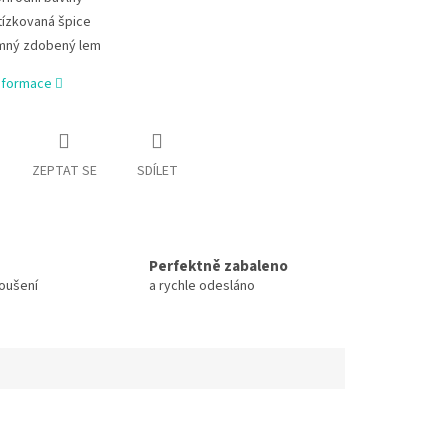
tízkovaná špice
mný zdobený lem
informace
ZEPTAT SE
SDÍLET
Perfektně zabaleno
koušení
a rychle odesláno