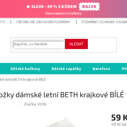
🔥 SLEVA −30 % S KÓDEM
RAJ30
Sleva neplatí na bačkory.
KTY
VŠEOBECNÉ OBCHODNÍ PODMÍNKY
PODMÍNKY OCHRANY OSOBN
HLEDAT
Dětské bačkory
Dětské capáčky
Barefoot
Pl
é letní BETH krajkové BÍLÉ
ožky dámské letní BETH krajkové BÍLÉ
Značka:
VOXX
ODE:RAJ30:30:%
59 
49 Kč be