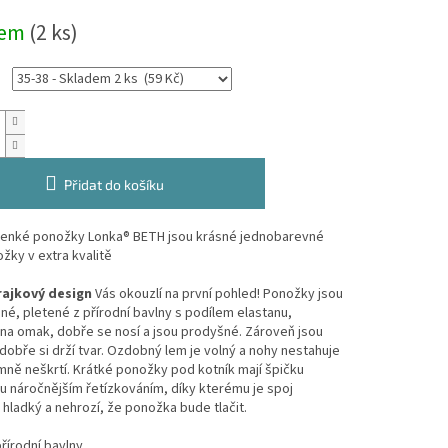
dem
(2 ks)
Přidat do košíku
enké ponožky Lonka® BETH jsou krásné jednobarevné
ožky v extra kvalitě
rajkový design
Vás okouzlí na první pohled! Ponožky jsou
né, pletené z přírodní bavlny s podílem elastanu,
na omak, dobře se nosí a jsou prodyšné. Zároveň jsou
dobře si drží tvar. Ozdobný lem je volný a nohy nestahuje
mně neškrtí. Krátké ponožky pod kotník mají špičku
 náročnějším řetízkováním, díky kterému je spoj
hladký a nehrozí, že ponožka bude tlačit.
přírodní bavlny