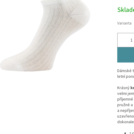
Měrná
Skla
cena:
Varianta
Dámské t
letní pon
Krásný
k
velmi jem
příjemné 
pružné a 
a nepříje
uzavřenou
dokonale 
z 