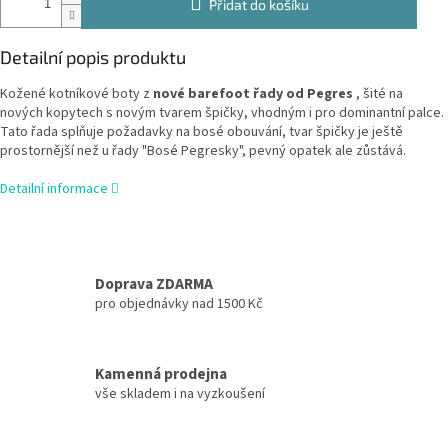
Přidat do košíku
Detailní popis produktu
Kožené kotníkové boty z
nové barefoot řady od Pegres
, šité na
nových kopytech s novým tvarem špičky, vhodným i pro dominantní palce.
Tato řada splňuje požadavky na bosé obouvání, tvar špičky je ještě
prostornější než u řady "Bosé Pegresky", pevný opatek ale zůstává.
Detailní informace
Doprava ZDARMA
pro objednávky nad 1500 Kč
Kamenná prodejna
vše skladem i na vyzkoušení