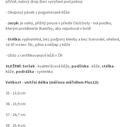
příčně, nulový drop (bez vyvýšení pod patou)
- Okopový pásek z pogumované kůže
-
Jazyk:
je volný, přišitý pouze v přední části boty - má poutko,
kterým protáhnete tkaničky, aby neputoval v botě
-
Stélka:
vyjímatelná, bez podpory klenby a bez tvarování, ohebná,
ze tří vrstev: filc, pěna a nášlap z kůže
- Ušito z certifikovaných kůží v ČR
SLOŽENÍ: Svršek
- kvalitní lícová kůže,
podšívka
- kůže,
stélka
-
kůže,
podrážka
- syntetika
Velikost - vnitřní délka (měřeno měřidlem Plus12):
35 - 23,0 cm
36 - 23,9 cm
37 - 24,7 cm
38 - 25,4 cm