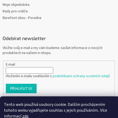
Moje objednávka
Rady pro rodiče
Barefoot obuv - Poradna
Odebírat newsletter
Vložte svůj e-mail a my vám budeme zasílat informace o nových
produktech na našem e-shopu.
E-mail
Vložením e-mailu souhlasíte s
podmínkami ochrany osobních údajů
PŘIHLÁSIT SE
Tento web používá soubory cookie. Dalším procházením
tohoto webu vyjadřujete souhlas s jejich používáním.. Více
Vytvořil Shoptet
informací
zde
.