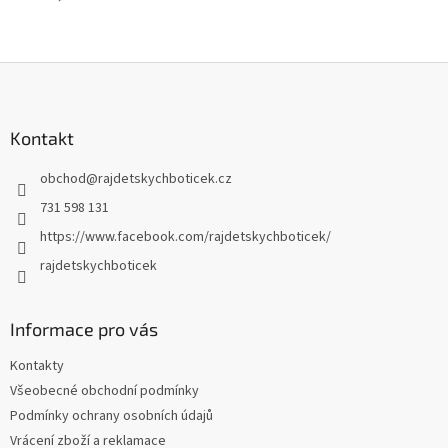
Z
á
p
a
Kontakt
t
obchod
@
rajdetskychboticek.cz
í
731 598 131
https://www.facebook.com/rajdetskychboticek/
rajdetskychboticek
Informace pro vás
Kontakty
Všeobecné obchodní podmínky
Podmínky ochrany osobních údajů
Vrácení zboží a reklamace