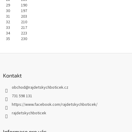
29
190
30
197
31
203
32
210
33
217
34
223
35
230
Z
á
p
a
Kontakt
t
obchod
@
rajdetskychboticek.cz
í
731 598 131
https://www.facebook.com/rajdetskychboticek/
rajdetskychboticek
Informace pro vás