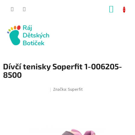
Přejít
NÁKUP
na
obsah
KOŠÍK
Dívčí tenisky Soperfit 1-006205-
8500
Značka:
Superfit
SALECODE:RAJ30:30:%