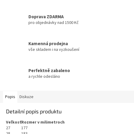
Doprava ZDARMA
pro objednávky nad 1500 Kč
Kamenná prodejna
vše skladem i na vyzkoušení
Perfektně zabaleno
a rychle odesláno
Popis
Diskuze
Detailní popis produktu
Veľkosť
Rozmer v milimetroch
27
177
28
183