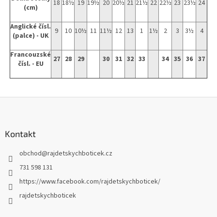
18
18½
19
19½
20
20½
21
21½
22
22½
23
23½
24
(cm)
Anglické čísl.
9
10
10½
11
11½
12
13
1
1½
2
3
3½
4
(palce) - UK
Francouzské
27
28
29
30
31
32
33
34
35
36
37
čísl. - EU
Z
á
p
a
Kontakt
t
obchod
@
rajdetskychboticek.cz
í
731 598 131
https://www.facebook.com/rajdetskychboticek/
rajdetskychboticek