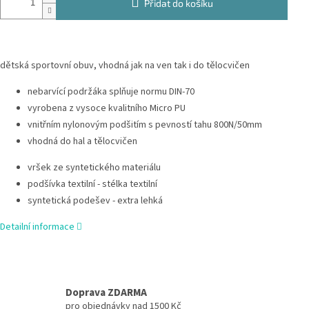
Přidat do košíku
dětská sportovní obuv, vhodná jak na ven tak i do tělocvičen
nebarvící podržáka splňuje normu DIN-70
vyrobena z vysoce kvalitního Micro PU
vnitřním nylonovým podšitím s pevností tahu 800N/50mm
vhodná do hal a tělocvičen
vršek ze syntetického materiálu
podšívka textilní - stélka textilní
syntetická podešev - extra lehká
Detailní informace
Doprava ZDARMA
pro objednávky nad 1500 Kč