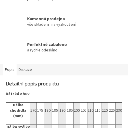
Kamenná prodejna
vše skladem i na vyzkoušení
Perfektně zabaleno
a rychle odesláno
Popis
Diskuze
Detailní popis produktu
Dětská obuv
Délka
chodidla
170
175
180
185
190
195
200
205
210
215
220
225
230
(mm)
Délka stélky