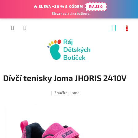
🔥 SLEVA −30 % S KÓDEM
RAJ30
Sleva neplatí na bačkory.
Přejít
NÁKUP
na
obsah
KOŠÍK
Dívčí tenisky Joma JHORIS 2410V
Značka:
Joma
SALECODE:RAJ30:30:%