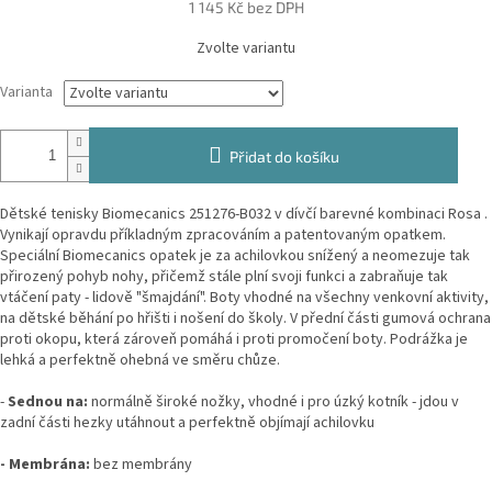
1 145 Kč bez DPH
Měrná
Zvolte variantu
cena:
Varianta
Přidat do košíku
Dětské tenisky Biomecanics 251276-B032 v dívčí barevné kombinaci Rosa .
V
ynikají opravdu příkladným zpracováním a patentovaným opatkem.
Speciální Biomecanics opatek je za achilovkou snížený a neomezuje tak
přirozený pohyb nohy, přičemž stále plní svoji funkci a zabraňuje tak
vtáčení paty - lidově "šmajdání".
Boty vhodné na všechny venkovní aktivity,
na dětské běhání po hřišti i nošení do školy. V přední části gumová ochrana
proti okopu, která zároveň pomáhá i proti promočení boty. Podrážka je
lehká a perfektně ohebná ve směru chůze.
-
Sednou na:
normálně široké nožky, vhodné i pro úzký kotník - jdou v
zadní části hezky utáhnout a perfektně objímají achilovku
- Membrána:
bez membrány