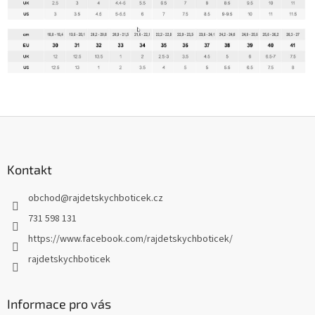
Z
á
p
a
Kontakt
t
obchod
@
rajdetskychboticek.cz
í
731 598 131
https://www.facebook.com/rajdetskychboticek/
rajdetskychboticek
Informace pro vás