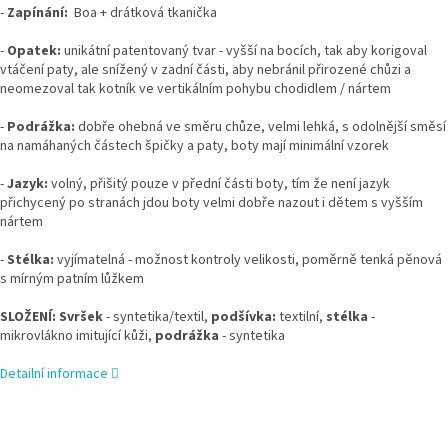
-
Zapínání:
Boa + drátková tkanička
-
Opatek:
unikátní patentovaný tvar - vyšší na bocích, tak aby korigoval
vtáčení paty, ale snížený v zadní části, aby nebránil přirozené chůzi a
neomezoval tak kotník ve vertikálním pohybu chodidlem / nártem
-
Podrážka:
dobře ohebná ve směru chůze, velmi lehká, s odolnější směsí
na namáhaných částech špičky a paty, boty mají minimální vzorek
-
Jazyk:
volný, přišitý pouze v přední části boty, tím že není jazyk
přichycený po stranách jdou boty velmi dobře nazout i dětem s vyšším
nártem
-
Stélka:
vyjímatelná - možnost kontroly velikosti, poměrně tenká pěnová
s mírným patním lůžkem
SLOŽENÍ: Svršek
- syntetika/textil,
podšívka:
textilní,
stélka
-
mikrovlákno imitující kůži,
podrážka
- syntetika
Detailní informace