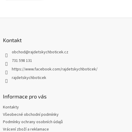
Z
á
p
a
Kontakt
t
obchod
@
rajdetskychboticek.cz
í
731 598 131
https://www.facebook.com/rajdetskychboticek/
rajdetskychboticek
Informace pro vás
Kontakty
Všeobecné obchodní podmínky
Podmínky ochrany osobních údajů
Vrácení zboží a reklamace