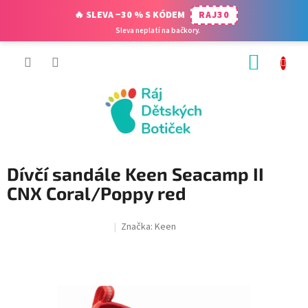
🔥 SLEVA −30 % S KÓDEM
RAJ30
Sleva neplatí na bačkory.
Přejít
NÁKUP
na
obsah
KOŠÍK
Dívčí sandále Keen Seacamp II
CNX Coral/Poppy red
Značka:
Keen
SALECODE:RAJ30:30:%