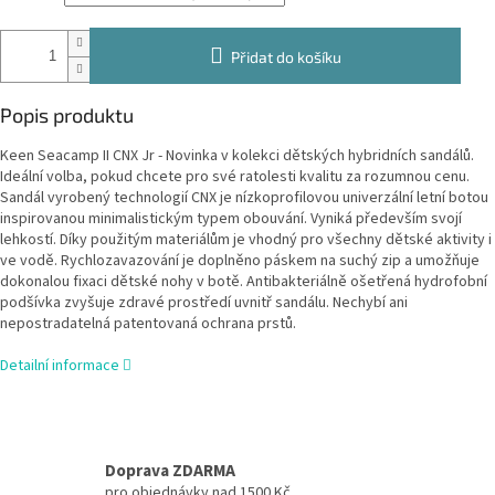
Přidat do košíku
Popis produktu
Keen Seacamp II CNX Jr - Novinka v kolekci dětských hybridních sandálů.
Ideální volba, pokud chcete pro své ratolesti kvalitu za rozumnou cenu.
Sandál vyrobený technologií CNX je nízkoprofilovou univerzální letní botou
inspirovanou minimalistickým typem obouvání. Vyniká především svojí
lehkostí. Díky použitým materiálům je vhodný pro všechny dětské aktivity i
ve vodě. Rychlozavazování je doplněno páskem na suchý zip a umožňuje
dokonalou fixaci dětské nohy v botě. Antibakteriálně ošetřená hydrofobní
podšívka zvyšuje zdravé prostředí uvnitř sandálu. Nechybí ani
nepostradatelná patentovaná ochrana prstů.
Detailní informace
Doprava ZDARMA
pro objednávky nad 1500 Kč