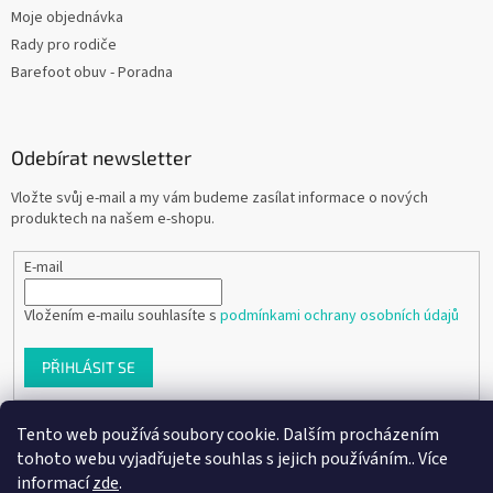
Moje objednávka
Rady pro rodiče
Barefoot obuv - Poradna
Odebírat newsletter
Vložte svůj e-mail a my vám budeme zasílat informace o nových
produktech na našem e-shopu.
E-mail
Vložením e-mailu souhlasíte s
podmínkami ochrany osobních údajů
PŘIHLÁSIT SE
Tento web používá soubory cookie. Dalším procházením
tohoto webu vyjadřujete souhlas s jejich používáním.. Více
Vytvořil Shoptet
informací
zde
.