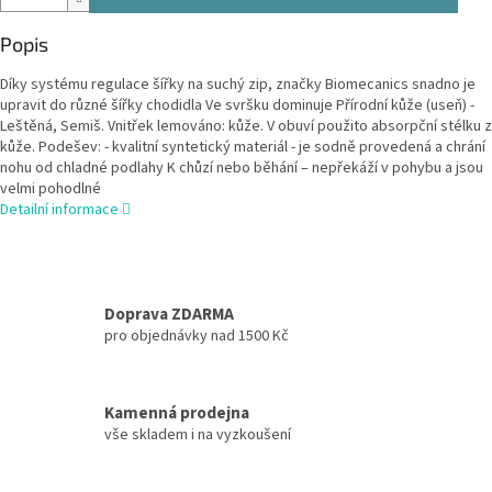
Popis
Díky systému regulace šířky na suchý zip, značky Biomecanics snadno je
upravit do různé šířky chodidla Ve svršku dominuje Přírodní kůže (useň) -
Leštěná, Semiš. Vnitřek lemováno: kůže. V obuví použito absorpční stélku z
kůže. Podešev: - kvalitní syntetický materiál - je sodně provedená a chrání
nohu od chladné podlahy K chůzí nebo běhání – nepřekáží v pohybu a jsou
velmi pohodlné
Detailní informace
Doprava ZDARMA
pro objednávky nad 1500 Kč
Kamenná prodejna
vše skladem i na vyzkoušení