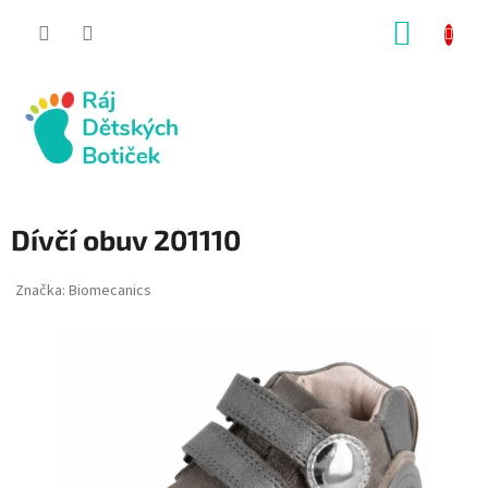
Přejít
NÁKUP
na
obsah
KOŠÍK
Dívčí obuv 201110
Značka:
Biomecanics