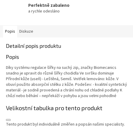
Perfektně zabaleno
a rychle odesláno
Popis
Diskuze
Detailní popis produktu
Popis
Díky systému regulace šířky na suchý zip, značky Biomecanics
snadno je upravit do různé šířky chodidla Ve svršku dominuje
Přírodní kůže (useň) - Leštěná, Semiš. Vnitřek lemováno: kůže. V
obuví použito absorpční stélku z kůže. Podešev: - kvalitní syntetický
materiál - je sodně provedená a chrání nohu od chladné podlahy K
chůzí nebo běhání – nepřekáží v pohybu a jsou velmi pohodlné
Velikostní tabulka pro tento produkt
Tento produkt byl individuálně změřen a popsán našimi specialisty.