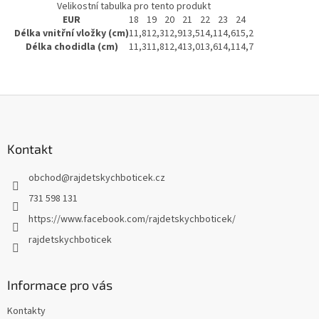
Velikostní tabulka pro tento produkt
EUR
18
19
20
21
22
23
24
Délka vnitřní vložky (cm)
11,8
12,3
12,9
13,5
14,1
14,6
15,2
Délka chodidla (cm)
11,3
11,8
12,4
13,0
13,6
14,1
14,7
Z
á
p
a
Kontakt
t
obchod
@
rajdetskychboticek.cz
í
731 598 131
https://www.facebook.com/rajdetskychboticek/
rajdetskychboticek
Informace pro vás
Kontakty