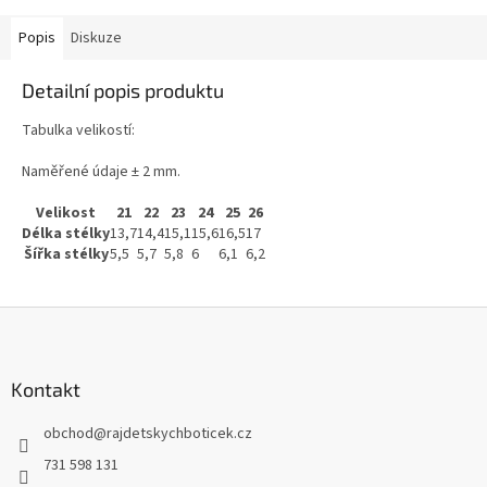
Popis
Diskuze
Detailní popis produktu
Tabulka velikostí:
Naměřené údaje ± 2 mm.
Velikost
21
22
23
24
25
26
Délka stélky
13,7
14,4
15,1
15,6
16,5
17
Šířka stélky
5,5
5,7
5,8
6
6,1
6,2
Z
á
p
a
Kontakt
t
obchod
@
rajdetskychboticek.cz
í
731 598 131