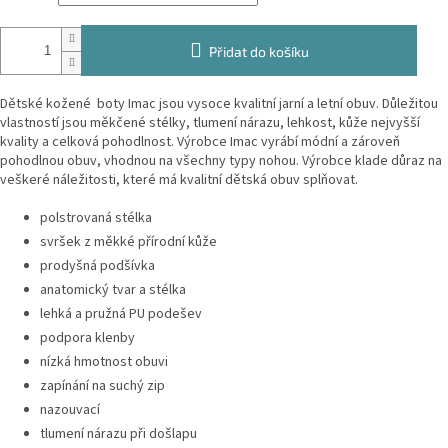
Přidat do košíku
Dětské kožené boty Imac jsou vysoce kvalitní jarní a letní obuv. Důležitou
vlastností jsou měkčené stélky, tlumení nárazu, lehkost, kůže nejvyšší
kvality a celková pohodlnost. Výrobce Imac vyrábí módní a zároveň
pohodlnou obuv, vhodnou na všechny typy nohou. Výrobce klade důraz na
veškeré náležitosti, které má kvalitní dětská obuv splňovat.
polstrovaná stélka
svršek z měkké přírodní kůže
prodyšná podšívka
anatomický tvar a stélka
lehká a pružná PU podešev
podpora klenby
nízká hmotnost obuvi
zapínání na suchý zip
nazouvací
tlumení nárazu při došlapu