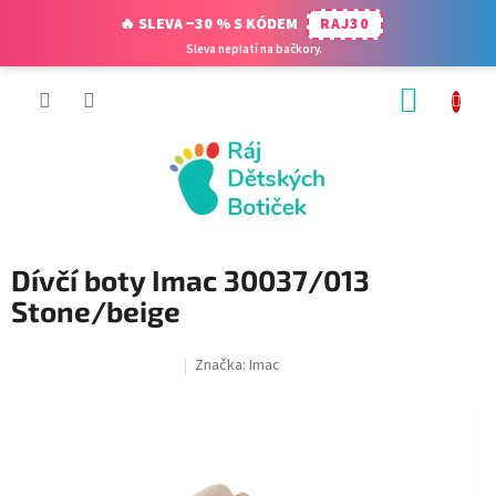
🔥 SLEVA −30 % S KÓDEM
RAJ30
Sleva neplatí na bačkory.
Přejít
NÁKUP
na
obsah
KOŠÍK
Dívčí boty Imac 30037/013
Stone/beige
Značka:
Imac
SALECODE:RAJ30:30:%