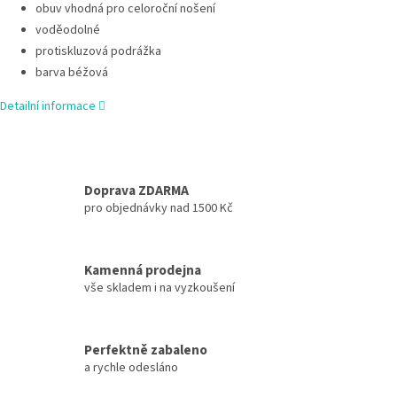
obuv vhodná pro celoroční nošení
voděodolné
protiskluzová podrážka
barva béžová
Detailní informace
Doprava ZDARMA
pro objednávky nad 1500 Kč
Kamenná prodejna
vše skladem i na vyzkoušení
Perfektně zabaleno
a rychle odesláno