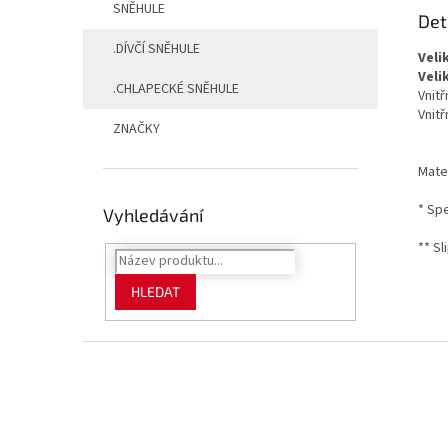
SNĚHULE
Det
.DÍVČÍ SNĚHULE
Veli
Veli
.CHLAPECKÉ SNĚHULE
Vnitř
Vnitř
ZNAČKY
Mater
* Sp
Vyhledávání
** Sl
HLEDAT
Z
á
p
a
t