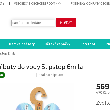
KTY
VŠEOBECNÉ OBCHODNÍ PODMÍNKY
PODMÍNKY OCHRANY OSOBN
HLEDAT
Dětské bačkory
Dětské capáčky
Barefoot
Pl
pstop Emila
í boty do vody Slipstop Emila
ka
Značka:
Slipstop
SALECODE:RAJ30:30:%
569
470 Kč b
Měrná
Zvolt
cena: