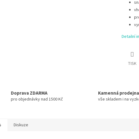
sn
vh
pr
vy
Detailní 
TISK
Doprava ZDARMA
Kamenná prodejna
pro objednávky nad 1500 Kč
vše skladem i na vyz
s
Diskuze