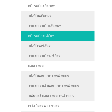
a
DĚTSKÉ BAČKORY
n
e
.DÍVČÍ BAČKORY
l
.CHLAPECKÉ BAČKORY
DĚTSKÉ CAPÁČKY
.DÍVČÍ CAPÁČKY
.CHLAPECKÉ CAPÁČKY
BAREFOOT
.DÍVČÍ BAREFOOTOVÁ OBUV
.CHLAPECKÁ BAREFOOTOVÁ OBUV
.DÁMSKÁ BAREFOOTOVÁ OBUV
PLÁTĚNKY A TENISKY