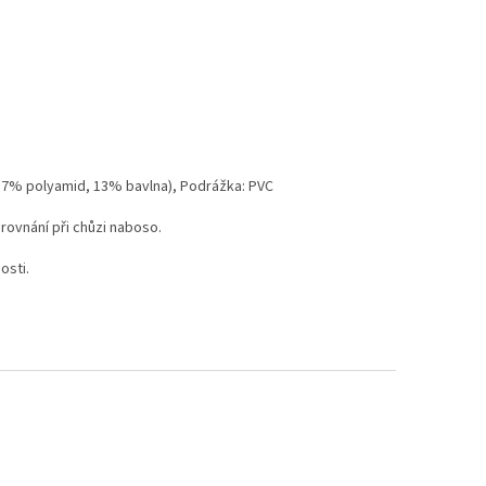
l (87% polyamid, 13% bavlna), Podrážka: PVC
rovnání při chůzi naboso.
osti.