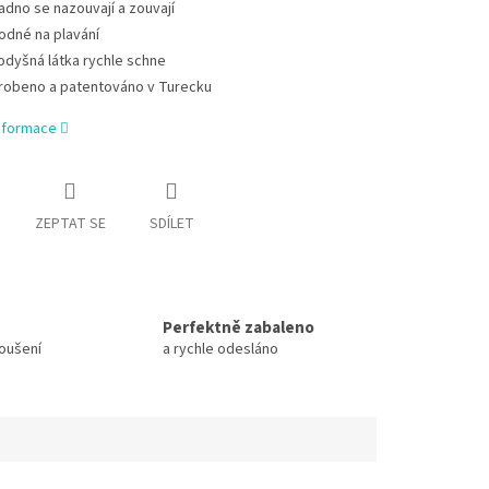
adno se nazouvají a zouvají
odné na plavání
odyšná látka rychle schne
robeno a patentováno v Turecku
informace
ZEPTAT SE
SDÍLET
Perfektně zabaleno
koušení
a rychle odesláno