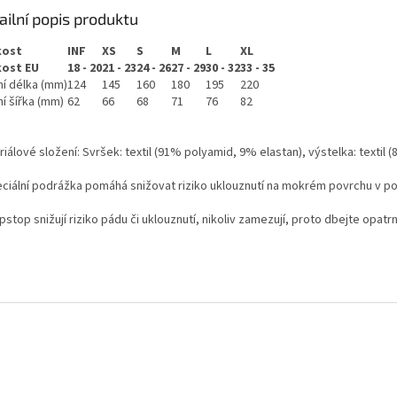
ailní popis produktu
kost
INF
XS
S
M
L
XL
kost EU
18 - 20
21 - 23
24 - 26
27 - 29
30 - 32
33 - 35
ní délka (mm)
124
145
160
180
195
220
ní šířka (mm)
62
66
68
71
76
82
iálové složení: Svršek: textil (91% polyamid, 9% elastan), výstelka: texti
eciální podrážka pomáhá snižovat riziko uklouznutí na mokrém povrchu v po
ipstop snižují riziko pádu či uklouznutí, nikoliv zamezují, proto dbejte opatrn