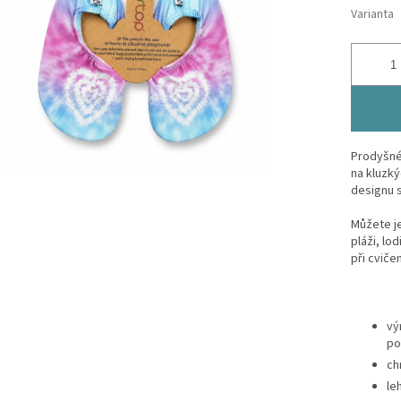
Varianta
Prodyšné 
na kluzk
designu si
Můžete je
pláži, lo
při cvičen
vý
po
ch
le