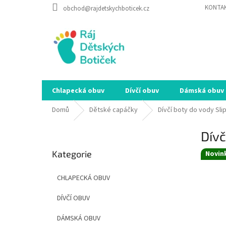
Přejít
KONTA
obchod@rajdetskychboticek.cz
na
obsah
Chlapecká obuv
Dívčí obuv
Dámská obuv
Domů
Dětské capáčky
Dívčí boty do vody Sli
P
Dívč
o
Přeskočit
s
Kategorie
kategorie
Novin
t
r
CHLAPECKÁ OBUV
a
n
DÍVČÍ OBUV
n
í
DÁMSKÁ OBUV
p