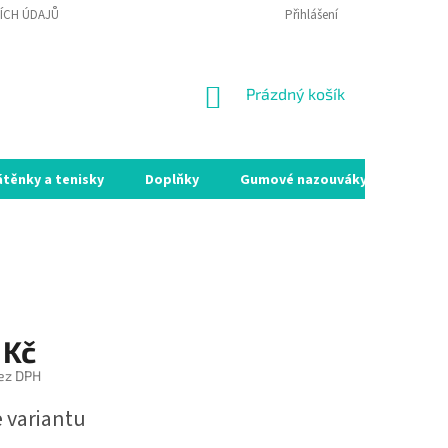
ÍCH ÚDAJŮ
VRÁCENÍ ZBOŽÍ A REKLAMACE
Přihlášení
MOJE OBJEDNÁVKA
NÁKUPNÍ
Prázdný košík
KOŠÍK
átěnky a tenisky
Doplňky
Gumové nazouváky
Holín
 Kč
ez DPH
e variantu