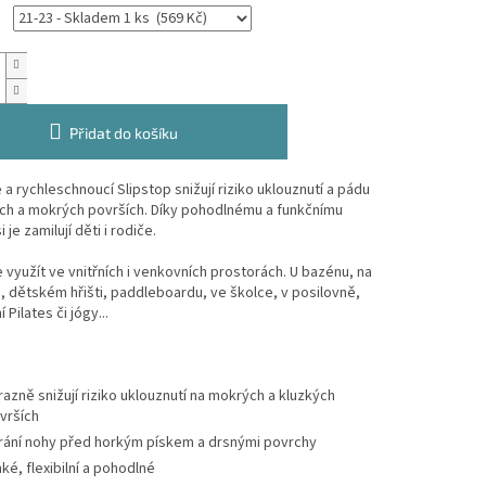
Přidat do košíku
a rychleschnoucí Slipstop snižují riziko uklouznutí a pádu
ých a mokrých površích. Díky pohodlnému a funkčnímu
 je zamilují děti i rodiče.
 využít ve vnitřních i venkovních prostorách. U bazénu, na
di, dětském hřišti, paddleboardu, ve školce, v posilovně,
í Pilates či jógy...
razně snižují riziko uklouznutí na mokrých a kluzkých
vrších
rání nohy před horkým pískem a drsnými povrchy
hké, flexibilní a pohodlné