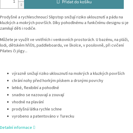
Přidat do košíku
Prodyšné a rychleschnoucí Slipstop snižují riziko uklouznutí a pádu na
kluzkých a mokrých površích. Díky pohodlnému a funkčnímu designu si je
zamilují děti i rodiče.
Můžete je využít ve vnitřních i venkovních prostorách. U bazénu, na pláži,
lodi, dětském hřišti, paddleboardu, ve školce, v posilovně, při cvičení
Pilates či jógy...
výrazně snižují riziko uklouznutí na mokrých a kluzkých površích
chrání nohy před horkým pískem a drsnými povrchy
lehké, flexibilní a pohodlné
snadno se nazouvají a zouvají
vhodné na plavání
prodyšná látka rychle schne
vyrobeno a patentováno v Turecku
Detailní informace