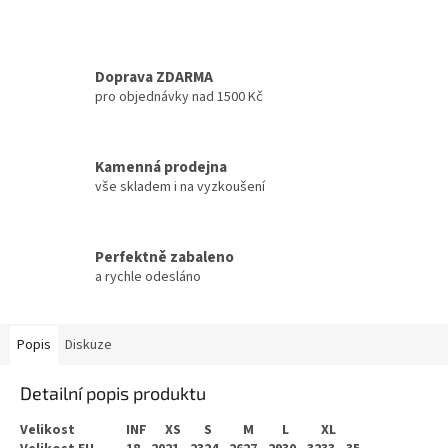
Doprava ZDARMA
pro objednávky nad 1500 Kč
Kamenná prodejna
vše skladem i na vyzkoušení
Perfektně zabaleno
a rychle odesláno
Popis
Diskuze
Detailní popis produktu
Velikost
INF
XS
S
M
L
XL