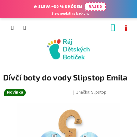
🔥 SLEVA −30 % S KÓDEM
RAJ30
Sleva neplatí na bačkory.
Přejít
NÁKUP
na
obsah
KOŠÍK
Dívčí boty do vody Slipstop Emila
Novinka
Značka:
Slipstop
SALECODE:RAJ30:30:%