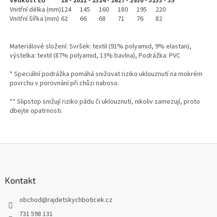
Velikost EU
18 - 20
21 - 23
24 - 26
27 - 29
30 - 32
33 - 35
Vnitřní délka (mm)
124
145
160
180
195
220
Vnitřní šířka (mm)
62
66
68
71
76
82
Materiálové složení: Svršek: textil (91% polyamid, 9% elastan),
výstelka: textil (87% polyamid, 13% bavlna), Podrážka: PVC
* Speciální podrážka pomáhá snižovat riziko uklouznutí na mokrém
povrchu v porovnání při chůzi naboso.
** Slipstop snižují riziko pádu či uklouznutí, nikoliv zamezují, proto
dbejte opatrnosti.
Z
á
p
a
Kontakt
t
obchod
@
rajdetskychboticek.cz
í
731 598 131