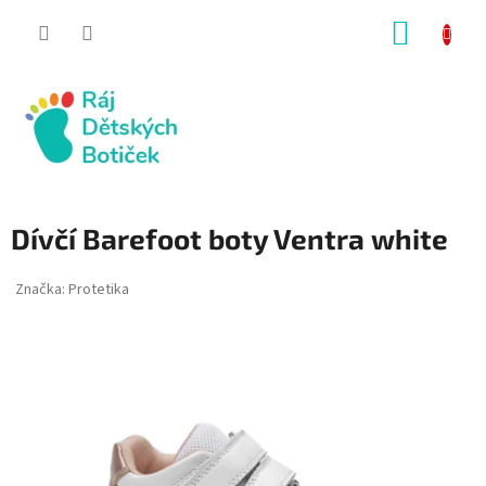
Přejít
NÁKUP
na
obsah
KOŠÍK
Dívčí Barefoot boty Ventra white
Značka:
Protetika