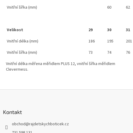
Vnitřní šířka (mm)
60
62
Velikost
29
30
31
Vnitřní délka (mm)
186
195
201
Vnitřní šířka (mm)
73
74
76
Vnitřní délka měřena měřidlem PLUS 12, vnitřní šířka měřidlem
Clevermess.
Z
á
p
a
Kontakt
t
obchod
@
rajdetskychboticek.cz
í
731 598 131